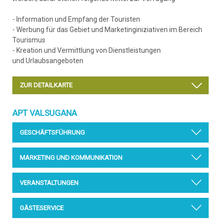
- Information und Empfang der Touristen
- Werbung für das Gebiet und Marketinginiziativen im Bereich
Tourismus
- Kreation und Vermittlung von Dienstleistungen
und Urlaubsangeboten
ZUR DETAILKARTE
APT VALSUGANA
GESCHÄFTSFÜHRUNG
ANKUNFT
PASQUALIN DENIS - CHAIRMAN
MARKETING UND KOMMUNIKATION
presidente@visitvalsugana.it
ABFAHRT
MICHELE ORIENTE - MANAGER
VERANSTALTUNGEN
direttore@visitvalsugana.it
MARKETING
: marketing@visitvalsugana.it
WEB
: web@visitvalsugana.it
MARTHA SPADOTTO - CO CHAIRMAN
vicepresidente@visitvalsugana.it
GÄSTESERVICE
ANDREATTA PATRIZIO (VERANTWORTLICHER)
VERANSTALTUNGEN:
eventi@visitvalsugana.it
patrizio.andreatta@visitvalsugana.it