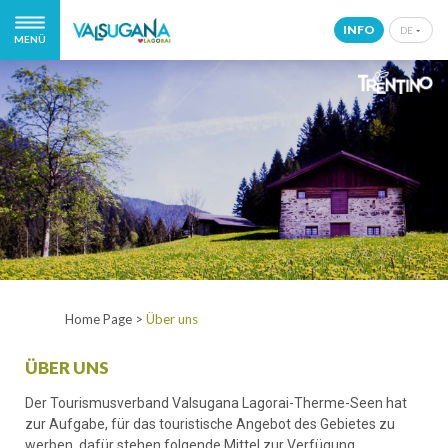
INFO
DE
MENÜ
IT
EN
DE
NL
Home Page
>
Über uns
ÜBER UNS
Der Tourismusverband Valsugana Lagorai-Therme-Seen hat
zur Aufgabe, für das touristische Angebot des Gebietes zu
werben, dafür stehen folgende Mittel zur Verfügung