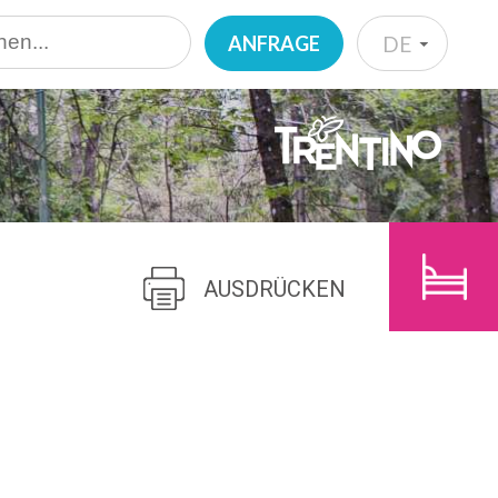
ANFRAGE
DE
IT
EN
E
KINDER
DE
SUCHEN
NL
AUSDRÜCKEN