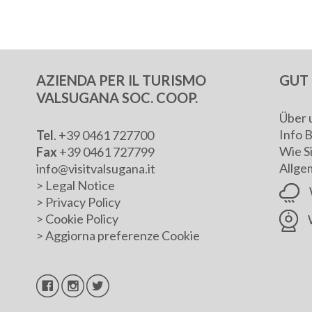
AZIENDA PER IL TURISMO
GUT 
VALSUGANA SOC. COOP.
Über 
Info 
Tel
. +39 0461 727700
Wie S
Fax
+39 0461 727799
Allge
info@visitvalsugana.it
>
Legal Notice
>
Privacy Policy
>
Cookie Policy
>
Aggiorna preferenze Cookie