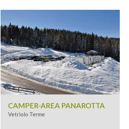
Leaflet
| Tiles ©
MapQuest
CAMPER-AREA PANAROTTA
Vetriolo Terme