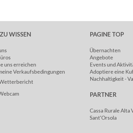
ZU WISSEN
PAGINE TOP
uns
Übernachten
Büros
Angebote
ie uns erreichen
Events und Aktivit
meine Verkaufsbedingungen
Adoptiere eine Ku
Nachhaltigkeit - V
Wetterbericht
Webcam
PARTNER
Cassa Rurale Alta 
Sant'Orsola