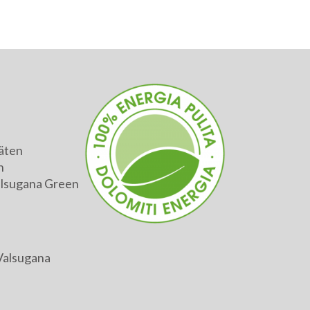
äten
h
alsugana Green
Valsugana