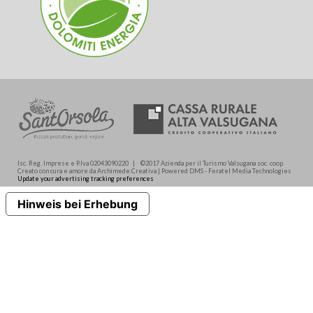
Isc. Reg. Imprese e P.Iva 02043090220 | ©2017 Azienda per il Turismo Valsugana soc. coop.
Creato con cura e amore da Archimede.Creativa | Powered DMS - Feratel Media Technologies
Update your advertising tracking preferences
Hinweis bei Erhebung