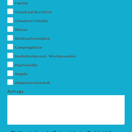
Familie
Urlaub auf der Hütte
Urlaub im Frühjahr
Winter
Weihnachtsmärkte
Campingplätze
Herbstferien und - Wochenenden
Dog Friendly
Angeln
Adoptiere eine Kuh
Anfrage