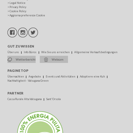
>
Legal Notice
>
Privacy Policy
>
Cookie Policy
>
Aggiorna preferenze Cookie
GUT ZU WISSEN
Über uns
Info Büros
Wie Sie uns erreichen
Allgemeine Verkaufsbedingungen
Wetterbericht
Webcam
PAGINE TOP
Übernachten
Angebote
Events und Aktivitäten
Adoptiere eine Kuh
Nachhaltigkeit - Valsugana Green
PARTNER
Cassa Rurale Alta Valsugana
Sant'Orsola