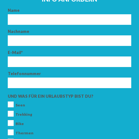
ABFAHRT
Name
Nachname
ERWACHSENE
E-Mail*
KINDER
Telefonnummer
UND WAS FÜR EIN URLAUBSTYP BIST DU?
Seen
SUCHEN
Trekking
Bike
Thermen