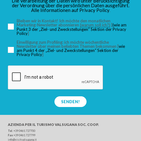
Die Verarbeitung der Daten wird unter Berücksichtigung
der Verordnung über die persönlichen Daten ausgeführt.
Alle Informationen auf
Privacy Policy
.
Bleiben wir in Kontakt! Ich möchte den monatlichen
Marketing-Newsletter abonnieren
(warum soll ich?)
[
(wie am
Punkt 3 der „Ziel- und Zweckstellungen“ Sektion der Privacy
Policy
]
Einwilligung zum Profiling: ich möchte wöchentliche
Newsletter über meinen beliebten Themen bekommen [
wie
am Punkt 4 der „Ziel- und Zweckstellungen“ Sektion der
Privacy Policy
]
SENDEN!
AZIENDA PER IL TURISMO
VALSUGANA SOC. COOP.
Tel
. +39 0461 727700
Fax
+39 0461 727799
info@visitvalsugana.it