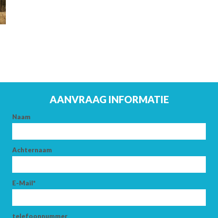
AANKOMST
VERTREK
AANVRAAG INFORMATIE
Naam
VOLWASSENEN
Achternaam
KINDEREN
E-Mail*
telefoonnummer