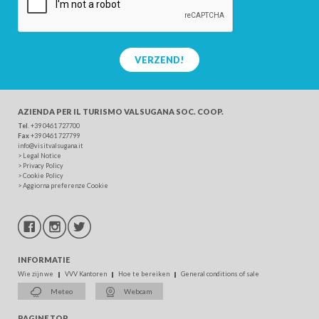
VERZEND!
AZIENDA PER IL TURISMO
VALSUGANA SOC. COOP.
Tel
. +39 0461 727700
Fax
+39 0461 727799
info@visitvalsugana.it
>
Legal Notice
>
Privacy Policy
>
Cookie Policy
>
Aggiorna preferenze Cookie
INFORMATIE
Wie zijn we
VVV Kantoren
Hoe te bereiken
General conditions of sale
Meteo
Webcam
PAGINE TOP