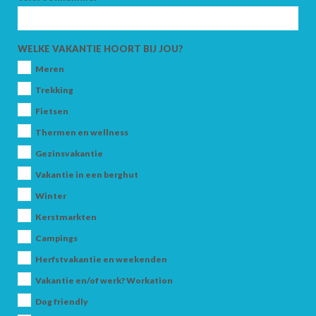
ZOEK
WELKE VAKANTIE HOORT BIJ JOU?
Meren
Trekking
Fietsen
Thermen en wellness
Gezinsvakantie
Vakantie in een berghut
Winter
Kerstmarkten
Campings
Herfstvakantie en weekenden
Vakantie en/of werk? Workation
Dog friendly