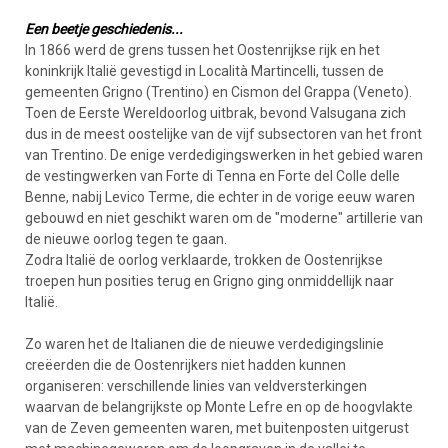
Een beetje geschiedenis...
In 1866 werd de grens tussen het Oostenrijkse rijk en het
koninkrijk Italië gevestigd in Località Martincelli, tussen de
gemeenten Grigno (Trentino) en Cismon del Grappa (Veneto).
Toen de Eerste Wereldoorlog uitbrak, bevond Valsugana zich
dus in de meest oostelijke van de vijf subsectoren van het front
van Trentino. De enige verdedigingswerken in het gebied waren
de vestingwerken van Forte di Tenna en Forte del Colle delle
Benne, nabij Levico Terme, die echter in de vorige eeuw waren
gebouwd en niet geschikt waren om de "moderne" artillerie van
de nieuwe oorlog tegen te gaan.
Zodra Italië de oorlog verklaarde, trokken de Oostenrijkse
troepen hun posities terug en Grigno ging onmiddellijk naar
Italië.
Zo waren het de Italianen die de nieuwe verdedigingslinie
creëerden die de Oostenrijkers niet hadden kunnen
organiseren: verschillende linies van veldversterkingen
waarvan de belangrijkste op Monte Lefre en op de hoogvlakte
van de Zeven gemeenten waren, met buitenposten uitgerust