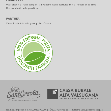
Waar slapen
Aanbiedingen
Evenementen en activiteiten
Adopteer een koe
Duurzaamheid - Valsugana Green
PARTNER
Cassa Rurale Alta Valsugana
Sant'Orsola
Isc. Reg. Imprese e P.Iva 02043090220 | ©2017 Azienda per il Turismo Valsugana soc. coop. |