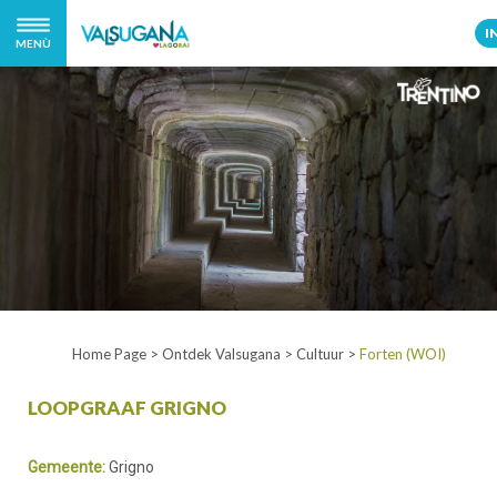
I
MENÙ
Home Page
>
Ontdek Valsugana
>
Cultuur
>
Forten (WOI)
LOOPGRAAF GRIGNO
Gemeente:
Grigno