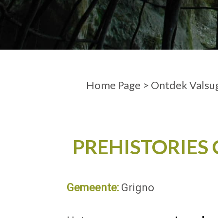
AANKOMST
VERTREK
Home Page
>
Ontdek Valsu
PREHISTORIES
Gemeente:
Grigno