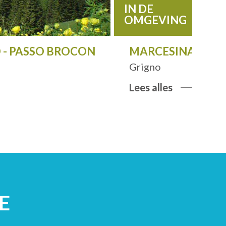
IN DE
OMGEVING
O - PASSO BROCON
MARCESINA PLAT
Grigno
Lees alles
E