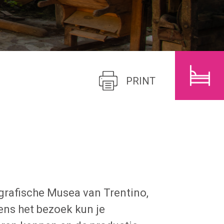
N
KINDEREN
ZOEK
PRINT
grafische Musea van Trentino,
dens het bezoek kun je