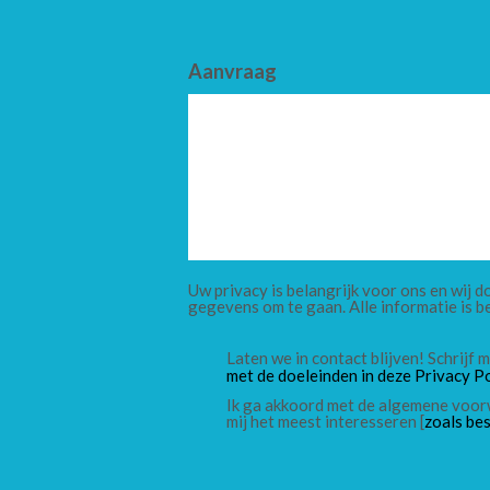
Aanvraag
Uw privacy is belangrijk voor ons en wij
gegevens om te gaan. Alle informatie is b
Laten we in contact blijven! Schrijf
met de doeleinden in deze Privacy Po
Ik ga akkoord met de algemene voor
mij het meest interesseren [
zoals bes