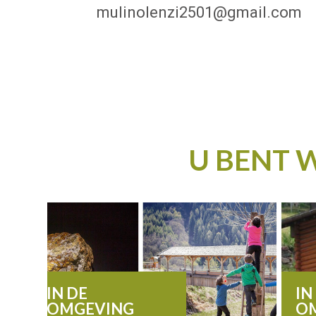
mulinolenzi2501@gmail.com
U BENT 
IN DE
IN
OMGEVING
O