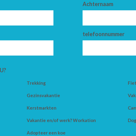
Achternaam
telefoonnummer
U?
Trekking
Fie
Gezinsvakantie
Vak
Kerstmarkten
Cam
Vakantie en/of werk? Workation
Dog
Adopteer een koe