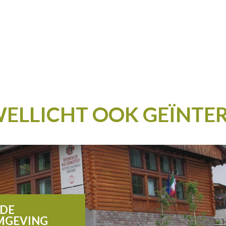
WELLICHT OOK GEÏNTE
 DE
MGEVING