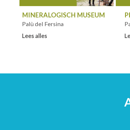
N
MINERALOGISCH MUSEUM
P
Palù del Fersina
Pa
Lees alles
Le