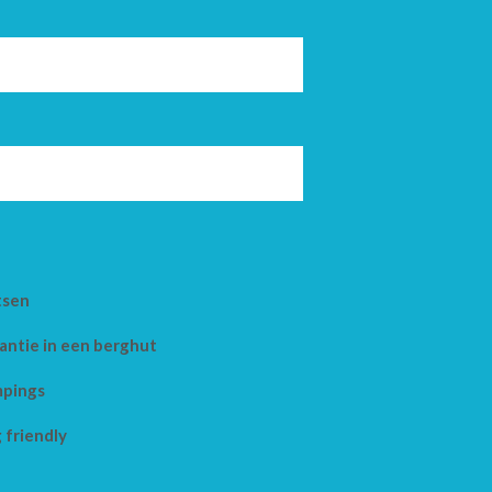
tsen
antie in een berghut
pings
 friendly