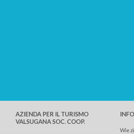
AZIENDA PER IL TURISMO
INF
VALSUGANA SOC. COOP.
Wie z