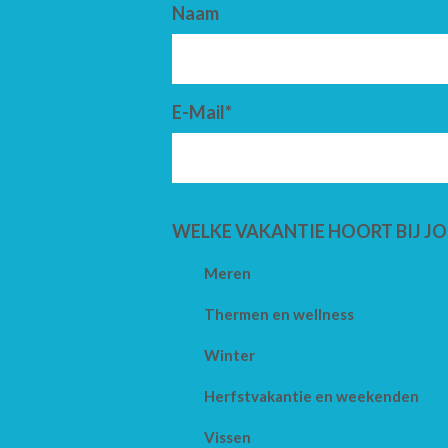
Naam
E-Mail*
WELKE VAKANTIE HOORT BIJ JO
Meren
Thermen en wellness
Winter
Herfstvakantie en weekenden
Vissen