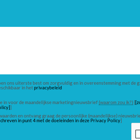
 doen ons uiterste best om zorgvuldig en in overeenstemming met de
eschikbaar in het
privacybeleid
 me in voor de maandelijkse marketingnieuwsbrief
(waarom zou ik?)
[
[z
licy]
]
waarden en ontvang graag de persoonlijke (maandelijkse) nieuwsbri
chreven in punt 4 met de doeleinden in deze Privacy Policy
]