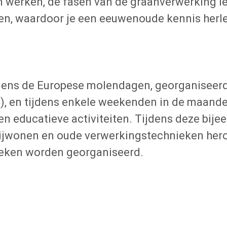
werken, de fasen van de graanverwerking le
n, waardoor je een eeuwenoude kennis herlee
jdens de Europese molendagen, georganiseerd 
, en tijdens enkele weekenden in de maanden 
n educatieve activiteiten. Tijdens deze bij
ijwonen en oude verwerkingstechnieken hero
oeken worden georganiseerd.