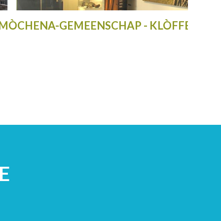
 MÒCHENA-GEMEENSCHAP - KLÒFFEN-TE
E