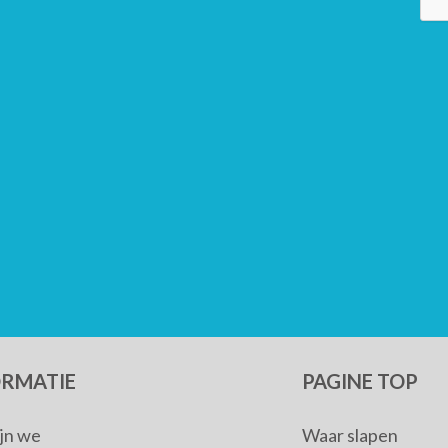
ORMATIE
PAGINE TOP
ijn we
Waar slapen