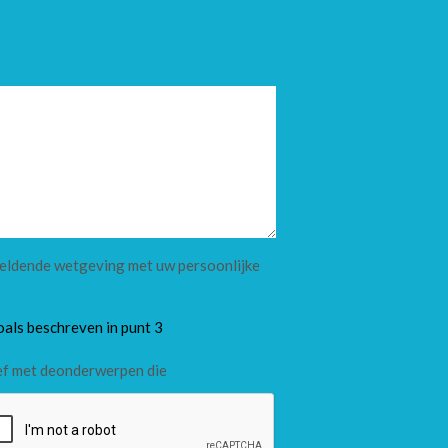
 geldende wetgeving met uw persoonlijke
oals beschreven in punt 3
ef met deonderwerpen die