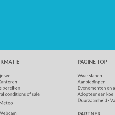
ORMATIE
PAGINE TOP
ijn we
Waar slapen
Kantoren
Aanbiedingen
e bereiken
Evenementen en ac
l conditions of sale
Adopteer een koe
Duurzaamheid - V
Meteo
Webcam
PARTNER