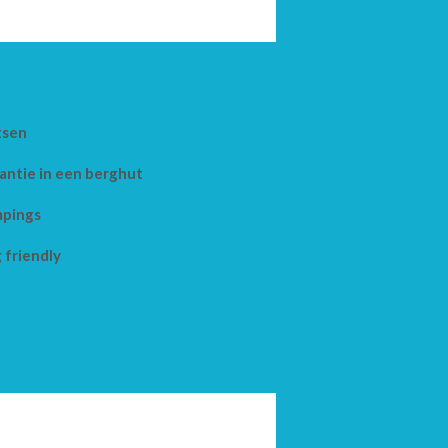
tsen
antie in een berghut
pings
 friendly