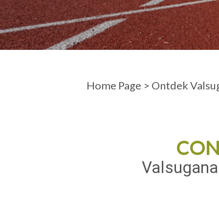
AANKOMST
VERTREK
Home Page
>
Ontdek Valsu
CON
Valsugana