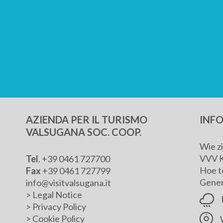
AZIENDA PER IL TURISMO
INF
VALSUGANA SOC. COOP.
Wie z
VVV 
Tel
. +39 0461 727700
Hoe t
Fax
+39 0461 727799
Genera
info@visitvalsugana.it
>
Legal Notice
>
Privacy Policy
>
Cookie Policy