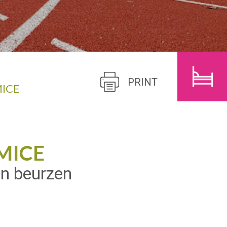
N
KINDEREN
ZOEK
PRINT
MICE
MICE
en beurzen