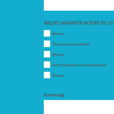
WELKE VAKANTIE HOORT BIJ JO
Meren
Thermen en wellness
Winter
Herfstvakantie en weekenden
Vissen
Aanvraag