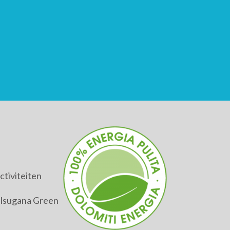
tiviteiten
alsugana Green