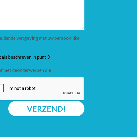
 geldende wetgeving met uw persoonlijke
oals beschreven in punt 3
ef met deonderwerpen die
VERZEND!