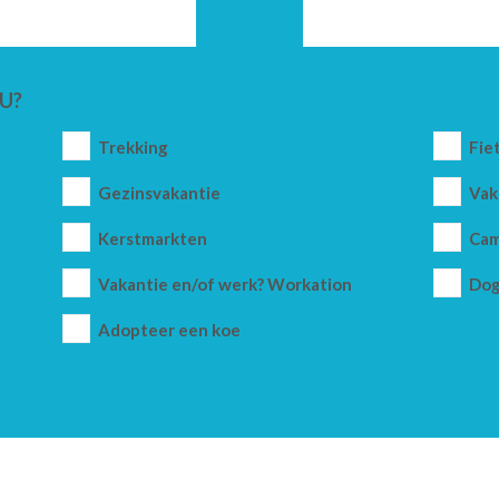
U?
Trekking
Fie
Gezinsvakantie
Vak
Kerstmarkten
Cam
Vakantie en/of werk? Workation
Dog
Adopteer een koe