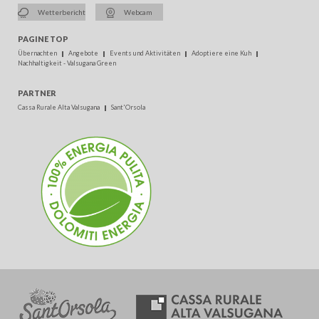
Wetterbericht
Webcam
PAGINE TOP
Übernachten
Angebote
Events und Aktivitäten
Adoptiere eine Kuh
Nachhaltigkeit - Valsugana Green
PARTNER
Cassa Rurale Alta Valsugana
Sant'Orsola