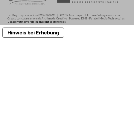
Isc. Reg. Imprese e P.Iva 02043090220 | ©2017 Azienda per il Turismo Valsugana soc. coop.
Creato con cura e amore da Archimede.Creativa | Powered DMS - Feratel Media Technologies
Update your advertising tracking preferences
Hinweis bei Erhebung