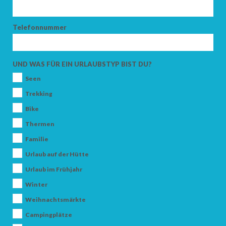
Telefonnummer
ANKUNFT
UND WAS FÜR EIN URLAUBSTYP BIST DU?
ABFAHRT
Seen
Trekking
Bike
Thermen
ERWACHSENE
Familie
Urlaub auf der Hütte
Urlaub im Frühjahr
KINDER
Winter
Weihnachtsmärkte
Campingplätze