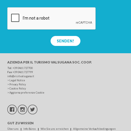
SENDEN!
AZIENDA PER IL TURISMO
VALSUGANA SOC. COOP.
Tel
. +39 0461 727700
Fax
+39 0461 727799
info@visitvalsugana.it
>
Legal Notice
>
Privacy Policy
>
Cookie Policy
>
Aggiorna preferenze Cookie
GUT ZU WISSEN
Über uns
Info Büros
Wie Sie uns erreichen
Allgemeine Verkaufsbedingungen