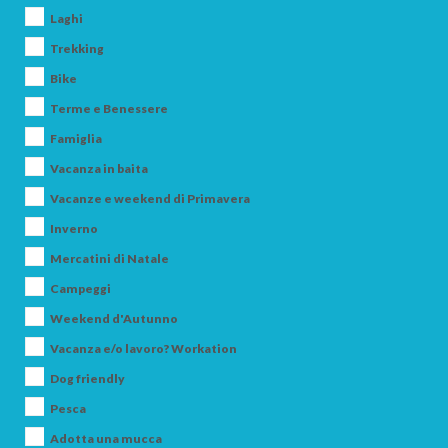
ADULTI
Laghi
Trekking
Bike
BAMBINI
Terme e Benessere
Famiglia
Vacanza in baita
Vacanze e weekend di Primavera
CERCA
Inverno
Mercatini di Natale
Campeggi
Weekend d'Autunno
Vacanza e/o lavoro? Workation
Dog friendly
Pesca
Adotta una mucca