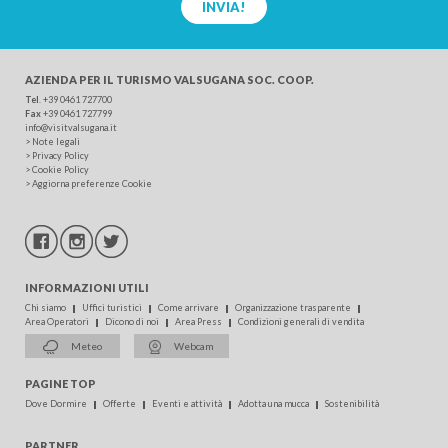
INVIA!
AZIENDA PER IL TURISMO
VALSUGANA SOC. COOP.
Tel
.
+39 0461 727700
Fax
+39 0461 727799
info@visitvalsugana.it
>
Note legali
>
Privacy Policy
>
Cookie Policy
>
Aggiorna preferenze Cookie
INFORMAZIONI UTILI
Chi siamo
Uffici turistici
Come arrivare
Organizzazione trasparente
Area Operatori
Dicono di noi
Area Press
Condizioni generali di vendita
Meteo
Webcam
PAGINE TOP
Dove Dormire
Offerte
Eventi e attività
Adotta una mucca
Sostenibilità
PARTNER