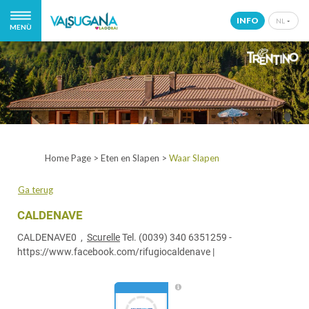
INFO
NL
MENÙ
IT
EN
DE
NL
Home Page
>
Eten en Slapen
>
Waar Slapen
Ga terug
CALDENAVE
CALDENAVE0 ,
Scurelle
Tel.
(0039) 340 6351259
-
https://www.facebook.com/rifugiocaldenave
|