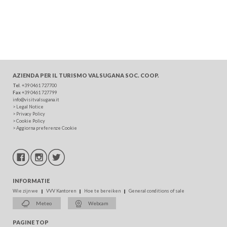
AZIENDA PER IL TURISMO
VALSUGANA SOC. COOP.
Tel
. +39 0461 727700
Fax
+39 0461 727799
info@visitvalsugana.it
>
Legal Notice
>
Privacy Policy
>
Cookie Policy
>
Aggiorna preferenze Cookie
INFORMATIE
Wie zijn we
VVV Kantoren
Hoe te bereiken
General conditions of sale
Meteo
Webcam
PAGINE TOP