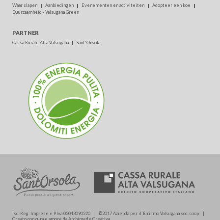
Waar slapen
Aanbiedingen
Evenementen en activiteiten
Adopteer een koe
Duurzaamheid - Valsugana Green
PARTNER
Cassa Rurale Alta Valsugana
Sant'Orsola
Isc. Reg. Imprese e P.Iva 02043090220 | ©2017 Azienda per il Turismo Valsugana soc. coop. |
Creato con cura e amore da Archimede.Creativa