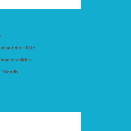
e
aub auf der Hütte
hnachtsmärkte
 Friendly