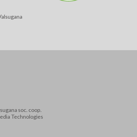
Valsugana
sugana soc. coop.
edia Technologies