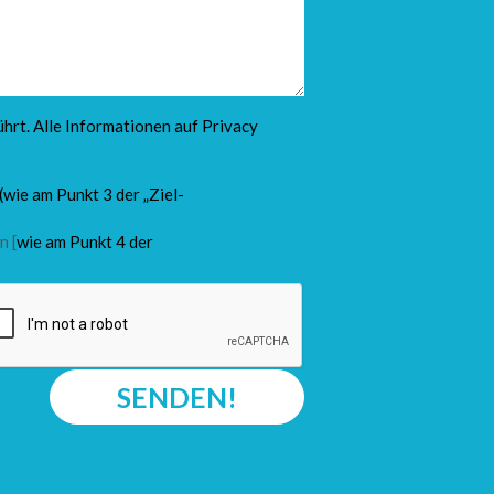
hrt. Alle Informationen auf
Privacy
(wie am Punkt 3 der „Ziel-
n [
wie am Punkt 4 der
SENDEN!