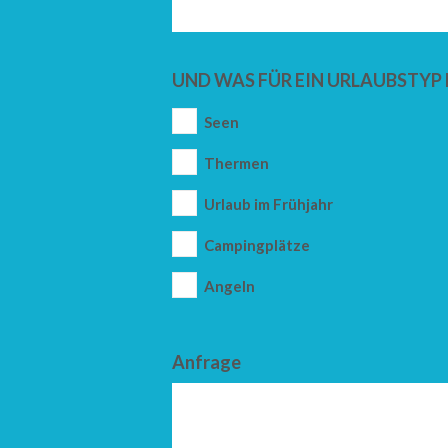
UND WAS FÜR EIN URLAUBSTYP 
Seen
Thermen
Urlaub im Frühjahr
Campingplätze
Angeln
Anfrage