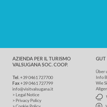
AZIENDA PER IL TURISMO
GUT 
VALSUGANA SOC. COOP.
Über 
Info 
Tel
. +39 0461 727700
Wie S
Fax
+39 0461 727799
Allge
info@visitvalsugana.it
>
Legal Notice
>
Privacy Policy
>
Cookie Policy