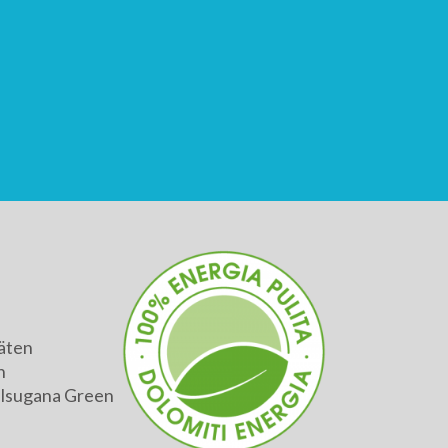
äten
h
alsugana Green