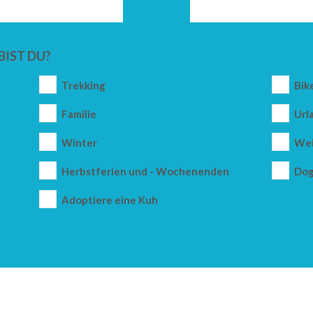
BIST DU?
Trekking
Bik
Familie
Url
Winter
Wei
Herbstferien und - Wochenenden
Dog
Adoptiere eine Kuh