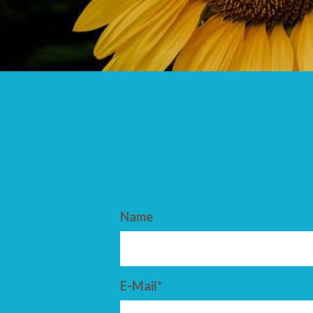
ANKUNFT
ABFAHRT
Name
E-Mail*