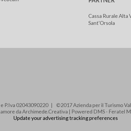
PARTNER
Cassa Rurale Alta 
Sant'Orsola
e e P.Iva 02043090220 | ©2017 Azienda per il Turismo Val
e amore da Archimede.Creativa | Powered DMS - Feratel M
Update your advertising tracking preferences