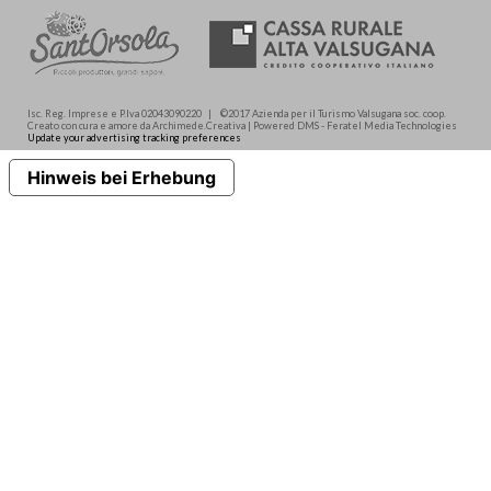
Isc. Reg. Imprese e P.Iva 02043090220 | ©2017 Azienda per il Turismo Valsugana soc. coop.
Creato con cura e amore da Archimede.Creativa | Powered DMS - Feratel Media Technologies
Update your advertising tracking preferences
Hinweis bei Erhebung