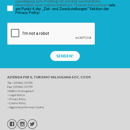
Einwilligung zum Profiling: ich möchte wöchentliche
Newsletter über meinen beliebten Themen bekommen [
wie
am Punkt 4 der „Ziel- und Zweckstellungen“ Sektion der
Privacy Policy
]
SUCHEN
SENDEN!
AZIENDA PER IL TURISMO
VALSUGANA SOC. COOP.
Tel
. +39 0461 727700
Fax
+39 0461 727799
info@visitvalsugana.it
>
Legal Notice
>
Privacy Policy
>
Cookie Policy
>
Aggiorna preferenze Cookie