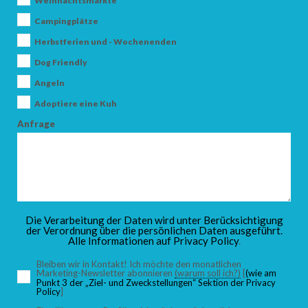
Weihnachtsmärkte
Campingplätze
Herbstferien und - Wochenenden
ANKUNFT
Dog Friendly
Angeln
Adoptiere eine Kuh
ABFAHRT
Anfrage
ERWACHSENE
Die Verarbeitung der Daten wird unter Berücksichtigung
der Verordnung über die persönlichen Daten ausgeführt.
Alle Informationen auf
Privacy Policy
.
KINDER
Bleiben wir in Kontakt! Ich möchte den monatlichen
Marketing-Newsletter abonnieren
(warum soll ich?)
[
(wie am
Punkt 3 der „Ziel- und Zweckstellungen“ Sektion der Privacy
Policy
]