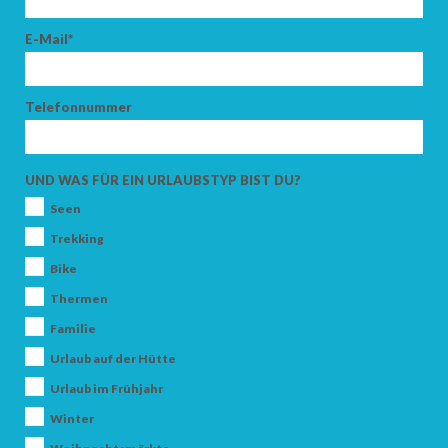
E-Mail*
Telefonnummer
UND WAS FÜR EIN URLAUBSTYP BIST DU?
Seen
Trekking
Bike
Thermen
Familie
Urlaub auf der Hütte
Urlaub im Frühjahr
Winter