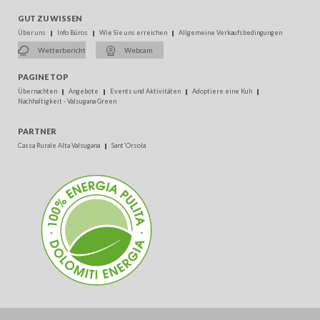
GUT ZU WISSEN
Über uns
Info Büros
Wie Sie uns erreichen
Allgemeine Verkaufsbedingungen
Wetterbericht
Webcam
PAGINE TOP
Übernachten
Angebote
Events und Aktivitäten
Adoptiere eine Kuh
Nachhaltigkeit - Valsugana Green
PARTNER
Cassa Rurale Alta Valsugana
Sant'Orsola