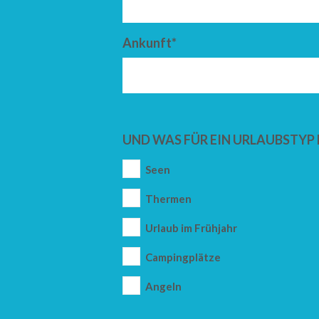
Ankunft*
UND WAS FÜR EIN URLAUBSTYP 
Seen
Thermen
Urlaub im Frühjahr
Campingplätze
Angeln