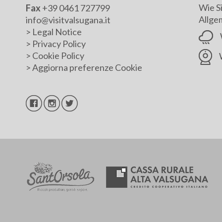
Wie S
Fax
+39 0461 727799
Allge
info@visitvalsugana.it
>
Legal Notice
>
Privacy Policy
>
Cookie Policy
>
Aggiorna preferenze Cookie