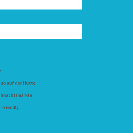
e
aub auf der Hütte
hnachtsmärkte
 Friendly