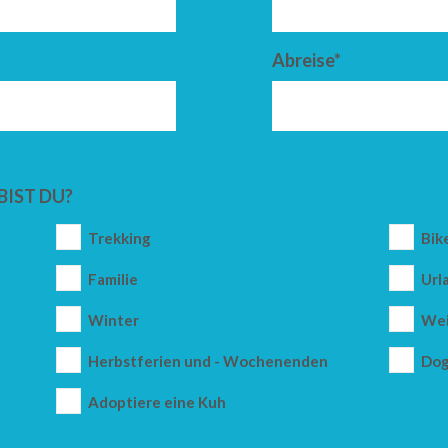
Abreise*
BIST DU?
Trekking
Bik
Familie
Url
Winter
Wei
Herbstferien und - Wochenenden
Dog
Adoptiere eine Kuh