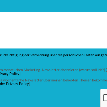
rücksichtigung der Verordnung über die persönlichen Daten ausgefü
 den monatlichen Marketing-Newsletter abonnieren
(warum soll ich?)
[
ivacy Policy
]
chte wöchentliche Newsletter über meinen beliebten Themen bekomme
 der Privacy Policy
]