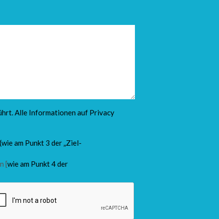
hrt. Alle Informationen auf
Privacy
(wie am Punkt 3 der „Ziel-
n [
wie am Punkt 4 der