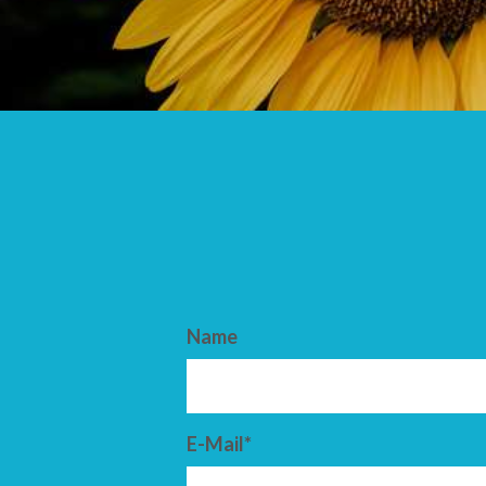
ANKUNFT
ABFAHRT
Name
E-Mail*