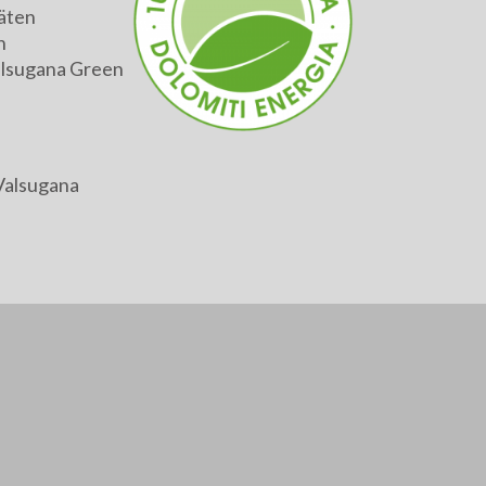
äten
h
alsugana Green
Valsugana