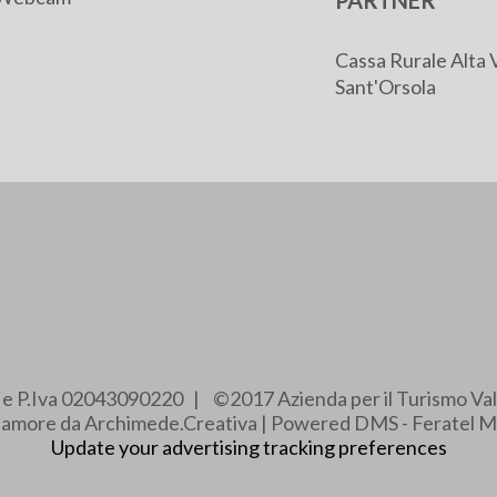
PARTNER
Cassa Rurale Alta 
Sant'Orsola
e e P.Iva 02043090220 | ©2017 Azienda per il Turismo Val
e amore da Archimede.Creativa | Powered DMS - Feratel M
Update your advertising tracking preferences