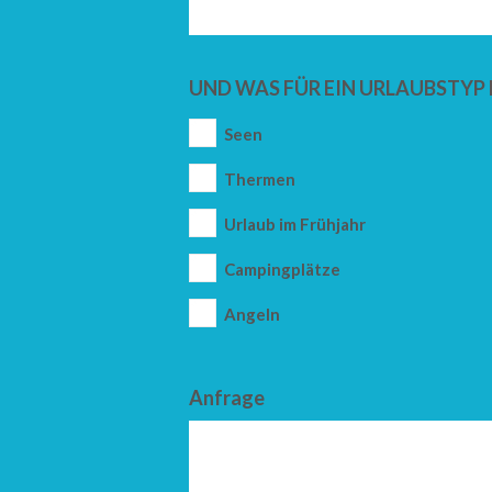
UND WAS FÜR EIN URLAUBSTYP 
Seen
Thermen
Urlaub im Frühjahr
Campingplätze
Angeln
Anfrage