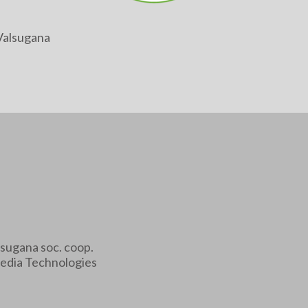
Valsugana
sugana soc. coop.
edia Technologies