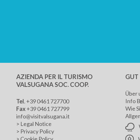
AZIENDA PER IL TURISMO
GUT 
VALSUGANA SOC. COOP.
Über 
Info 
Tel
. +39 0461 727700
Wie S
Fax
+39 0461 727799
Allge
info@visitvalsugana.it
>
Legal Notice
>
Privacy Policy
>
Cookie Policy