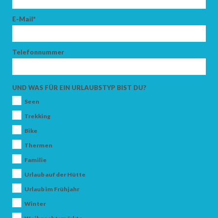
E-Mail*
Telefonnummer
UND WAS FÜR EIN URLAUBSTYP BIST DU?
Seen
Trekking
Bike
Thermen
Familie
Urlaub auf der Hütte
Urlaub im Frühjahr
Winter