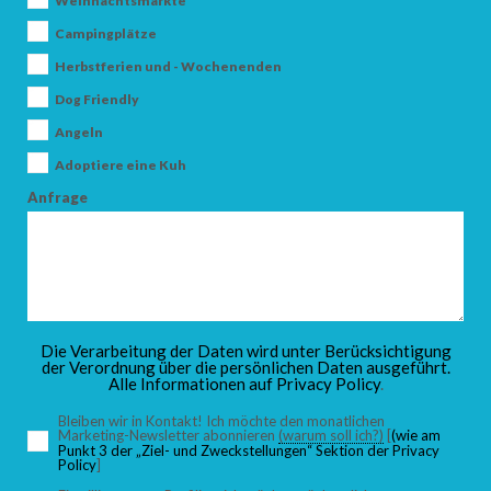
Weihnachtsmärkte
Campingplätze
Herbstferien und - Wochenenden
ANKUNFT
Dog Friendly
Angeln
Adoptiere eine Kuh
ABFAHRT
Anfrage
ERWACHSENE
Die Verarbeitung der Daten wird unter Berücksichtigung
der Verordnung über die persönlichen Daten ausgeführt.
Alle Informationen auf
Privacy Policy
.
KINDER
Bleiben wir in Kontakt! Ich möchte den monatlichen
Marketing-Newsletter abonnieren
(warum soll ich?)
[
(wie am
Punkt 3 der „Ziel- und Zweckstellungen“ Sektion der Privacy
Policy
]