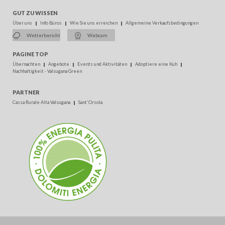
GUT ZU WISSEN
Über uns
Info Büros
Wie Sie uns erreichen
Allgemeine Verkaufsbedingungen
Wetterbericht
Webcam
PAGINE TOP
Übernachten
Angebote
Events und Aktivitäten
Adoptiere eine Kuh
Nachhaltigkeit - Valsugana Green
PARTNER
Cassa Rurale Alta Valsugana
Sant'Orsola