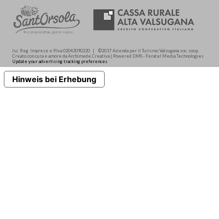
Isc. Reg. Imprese e P.Iva 02043090220 | ©2017 Azienda per il Turismo Valsugana soc. coop.
Creato con cura e amore da Archimede.Creativa | Powered DMS - Feratel Media Technologies
Update your advertising tracking preferences
Hinweis bei Erhebung