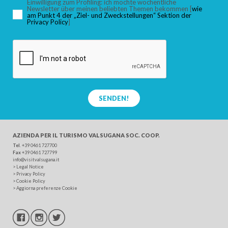
Einwilligung zum Profiling: ich möchte wöchentliche
Newsletter über meinen beliebten Themen bekommen [
wie
am Punkt 4 der „Ziel- und Zweckstellungen“ Sektion der
Privacy Policy
]
SUCHEN
SENDEN!
AZIENDA PER IL TURISMO
VALSUGANA SOC. COOP.
Tel
. +39 0461 727700
Fax
+39 0461 727799
info@visitvalsugana.it
>
Legal Notice
>
Privacy Policy
>
Cookie Policy
>
Aggiorna preferenze Cookie