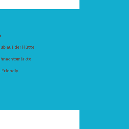
e
aub auf der Hütte
hnachtsmärkte
 Friendly