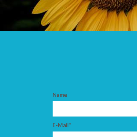
ANKUNFT
ABFAHRT
Name
E-Mail*