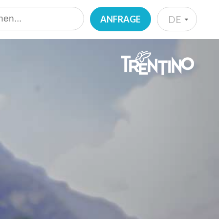
ANFRAGE
DE
IT
EN
DE
NL