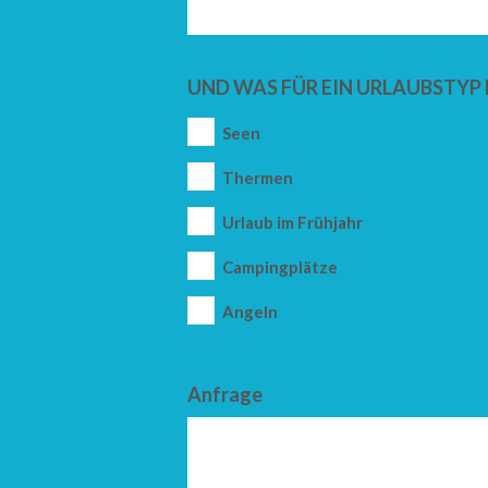
UND WAS FÜR EIN URLAUBSTYP 
Seen
Thermen
Urlaub im Frühjahr
Campingplätze
Angeln
Anfrage