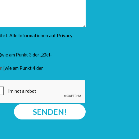
hrt. Alle Informationen auf
Privacy
(wie am Punkt 3 der „Ziel-
n [
wie am Punkt 4 der
SENDEN!