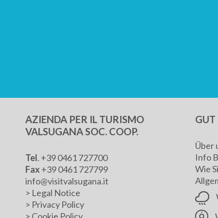
AZIENDA PER IL TURISMO
GUT 
VALSUGANA SOC. COOP.
Über 
Info 
Tel
. +39 0461 727700
Wie S
Fax
+39 0461 727799
Allge
info@visitvalsugana.it
>
Legal Notice
>
Privacy Policy
>
Cookie Policy