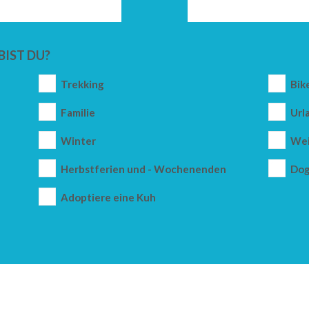
BIST DU?
Trekking
Bik
Familie
Url
Winter
Wei
Herbstferien und - Wochenenden
Dog
Adoptiere eine Kuh