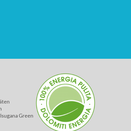
äten
h
alsugana Green