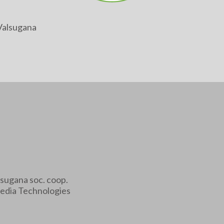
Valsugana
sugana soc. coop.
edia Technologies