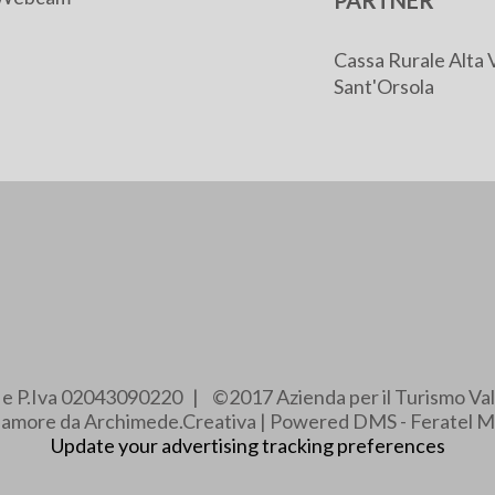
PARTNER
Cassa Rurale Alta 
Sant'Orsola
e e P.Iva 02043090220 | ©2017 Azienda per il Turismo Val
e amore da Archimede.Creativa | Powered DMS - Feratel M
Update your advertising tracking preferences