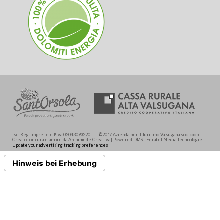
Isc. Reg. Imprese e P.Iva 02043090220 | ©2017 Azienda per il Turismo Valsugana soc. coop.
Creato con cura e amore da Archimede.Creativa | Powered DMS - Feratel Media Technologies
Update your advertising tracking preferences
Hinweis bei Erhebung