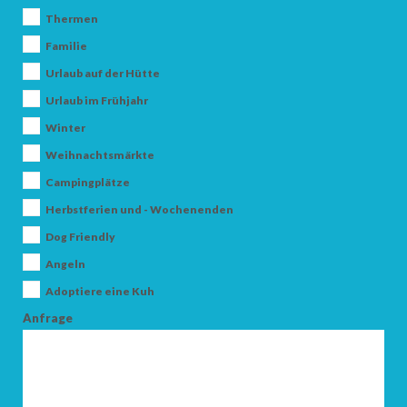
Thermen
Familie
Urlaub auf der Hütte
Urlaub im Frühjahr
Winter
Weihnachtsmärkte
ANKUNFT
Campingplätze
Herbstferien und - Wochenenden
ABFAHRT
Dog Friendly
Angeln
Adoptiere eine Kuh
Anfrage
ERWACHSENE