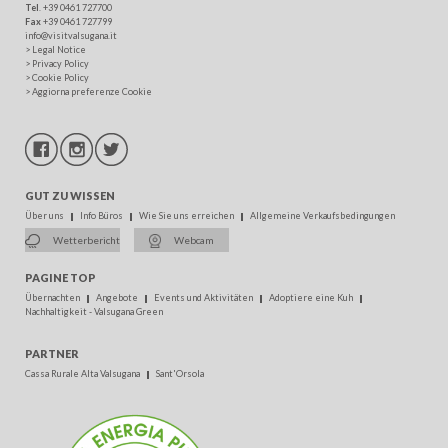
Tel
. +39 0461 727700
Fax
+39 0461 727799
info@visitvalsugana.it
>
Legal Notice
>
Privacy Policy
>
Cookie Policy
>
Aggiorna preferenze Cookie
GUT ZU WISSEN
Über uns
Info Büros
Wie Sie uns erreichen
Allgemeine Verkaufsbedingungen
Wetterbericht
Webcam
PAGINE TOP
Übernachten
Angebote
Events und Aktivitäten
Adoptiere eine Kuh
Nachhaltigkeit - Valsugana Green
PARTNER
Cassa Rurale Alta Valsugana
Sant'Orsola