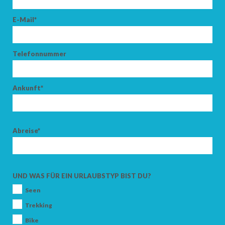
E-Mail*
Telefonnummer
Ankunft*
Abreise*
UND WAS FÜR EIN URLAUBSTYP BIST DU?
Seen
Trekking
Bike