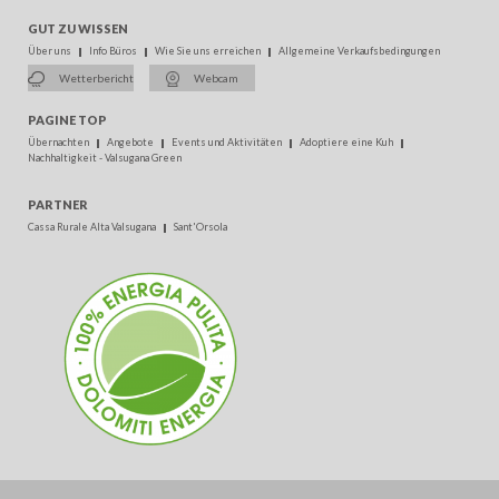
GUT ZU WISSEN
Über uns
Info Büros
Wie Sie uns erreichen
Allgemeine Verkaufsbedingungen
Wetterbericht
Webcam
PAGINE TOP
Übernachten
Angebote
Events und Aktivitäten
Adoptiere eine Kuh
Nachhaltigkeit - Valsugana Green
PARTNER
Cassa Rurale Alta Valsugana
Sant'Orsola