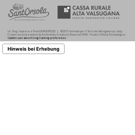
Isc. Reg. Imprese e P.Iva 02043090220 | ©2017 Azienda per il Turismo Valsugana soc. coop.
Creato con cura e amore da Archimede.Creativa | Powered DMS - Feratel Media Technologies
Update your advertising tracking preferences
Hinweis bei Erhebung