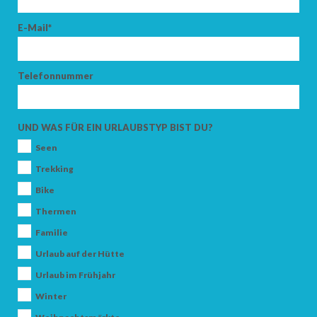
E-Mail*
Telefonnummer
UND WAS FÜR EIN URLAUBSTYP BIST DU?
Seen
Trekking
Bike
Thermen
Familie
Urlaub auf der Hütte
Urlaub im Frühjahr
Winter