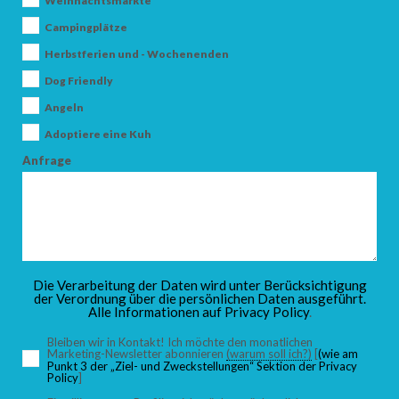
Weihnachtsmärkte
Campingplätze
Herbstferien und - Wochenenden
ANKUNFT
Dog Friendly
Angeln
Adoptiere eine Kuh
ABFAHRT
Anfrage
ERWACHSENE
Die Verarbeitung der Daten wird unter Berücksichtigung
der Verordnung über die persönlichen Daten ausgeführt.
Alle Informationen auf
Privacy Policy
.
KINDER
Bleiben wir in Kontakt! Ich möchte den monatlichen
Marketing-Newsletter abonnieren
(warum soll ich?)
[
(wie am
Punkt 3 der „Ziel- und Zweckstellungen“ Sektion der Privacy
Policy
]