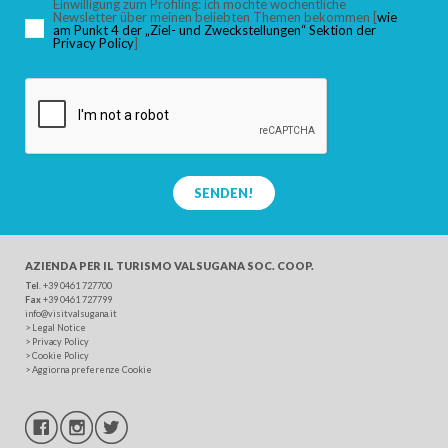
Einwilligung zum Profiling: ich möchte wöchentliche
Newsletter über meinen beliebten Themen bekommen [
wie
am Punkt 4 der „Ziel- und Zweckstellungen“ Sektion der
Privacy Policy
]
SUCHEN
SENDEN!
AZIENDA PER IL TURISMO
VALSUGANA SOC. COOP.
Tel
. +39 0461 727700
Fax
+39 0461 727799
info@visitvalsugana.it
>
Legal Notice
>
Privacy Policy
>
Cookie Policy
>
Aggiorna preferenze Cookie