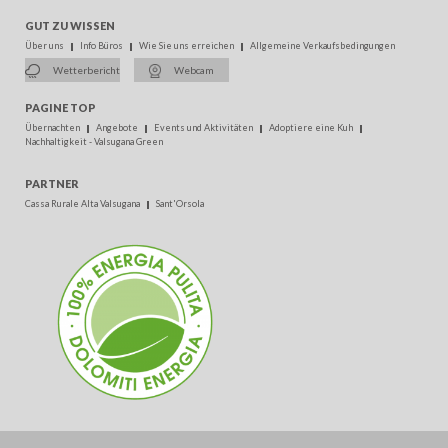
GUT ZU WISSEN
Über uns
Info Büros
Wie Sie uns erreichen
Allgemeine Verkaufsbedingungen
Wetterbericht
Webcam
PAGINE TOP
Übernachten
Angebote
Events und Aktivitäten
Adoptiere eine Kuh
Nachhaltigkeit - Valsugana Green
PARTNER
Cassa Rurale Alta Valsugana
Sant'Orsola