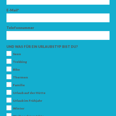
E-Mail*
Telefonnummer
UND WAS FÜR EIN URLAUBSTYP BIST DU?
Seen
Trekking
Bike
Thermen
Familie
Urlaub auf der Hütte
Urlaub im Frühjahr
Winter