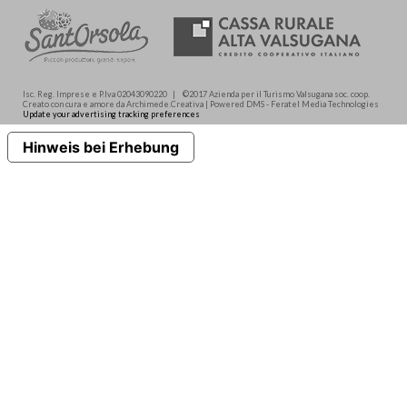
Isc. Reg. Imprese e P.Iva 02043090220 | ©2017 Azienda per il Turismo Valsugana soc. coop.
Creato con cura e amore da Archimede.Creativa | Powered DMS - Feratel Media Technologies
Update your advertising tracking preferences
Hinweis bei Erhebung