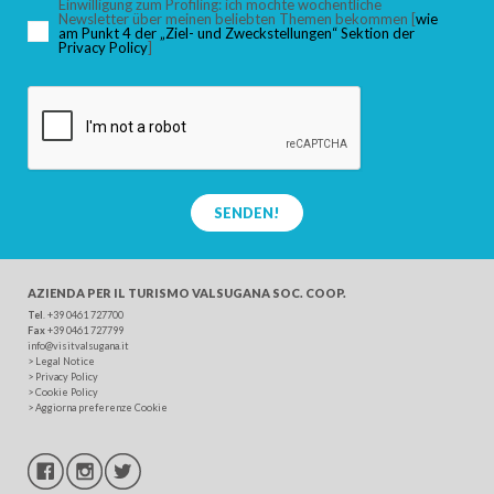
Einwilligung zum Profiling: ich möchte wöchentliche
Newsletter über meinen beliebten Themen bekommen [
wie
am Punkt 4 der „Ziel- und Zweckstellungen“ Sektion der
Privacy Policy
]
SUCHEN
SENDEN!
AZIENDA PER IL TURISMO
VALSUGANA SOC. COOP.
Tel
. +39 0461 727700
Fax
+39 0461 727799
info@visitvalsugana.it
>
Legal Notice
>
Privacy Policy
>
Cookie Policy
>
Aggiorna preferenze Cookie