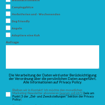
Weihnachtsmärkte
Campingplätze
Herbstferien und - Wochenenden
ANKUNFT
Dog Friendly
Angeln
Adoptiere eine Kuh
ABFAHRT
Anfrage
ERWACHSENE
Die Verarbeitung der Daten wird unter Berücksichtigung
der Verordnung über die persönlichen Daten ausgeführt.
Alle Informationen auf
Privacy Policy
.
KINDER
Bleiben wir in Kontakt! Ich möchte den monatlichen
Marketing-Newsletter abonnieren
(warum soll ich?)
[
(wie am
Punkt 3 der „Ziel- und Zweckstellungen“ Sektion der Privacy
Policy
]