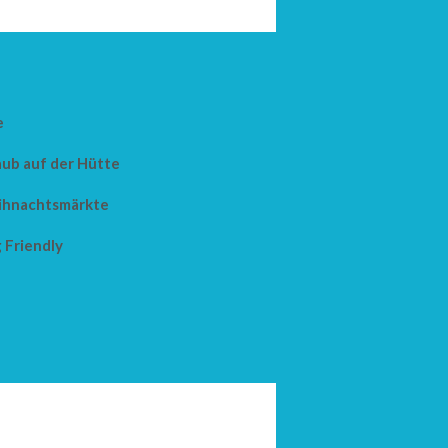
e
aub auf der Hütte
hnachtsmärkte
 Friendly