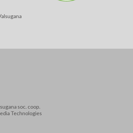
Valsugana
sugana soc. coop.
edia Technologies