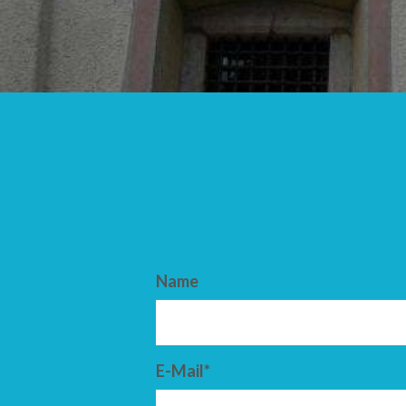
ANKUNFT
ABFAHRT
Name
E-Mail*