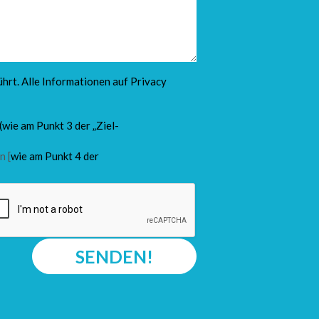
hrt. Alle Informationen auf
Privacy
(wie am Punkt 3 der „Ziel-
n [
wie am Punkt 4 der
SENDEN!