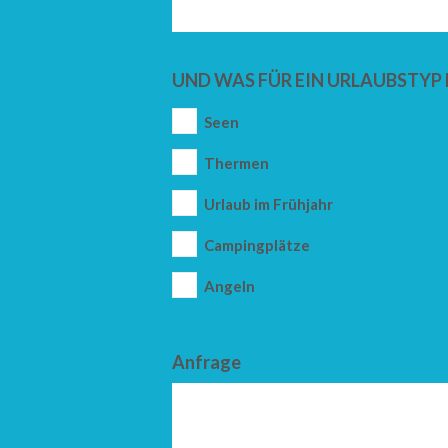
UND WAS FÜR EIN URLAUBSTYP 
Seen
Thermen
Urlaub im Frühjahr
Campingplätze
Angeln
Anfrage