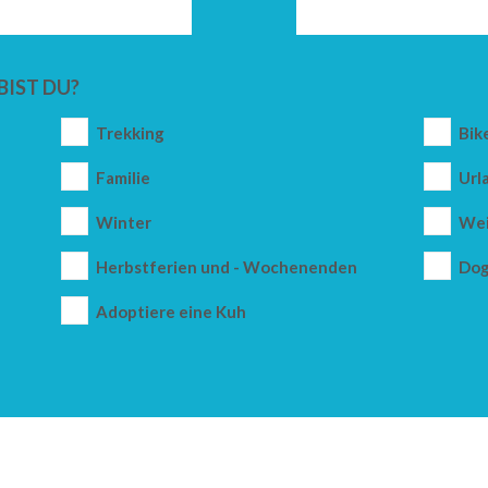
BIST DU?
Trekking
Bik
Familie
Url
Winter
Wei
Herbstferien und - Wochenenden
Dog
Adoptiere eine Kuh