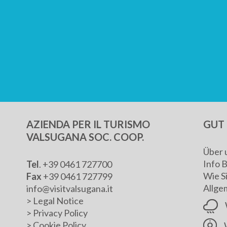
AZIENDA PER IL TURISMO
GUT 
VALSUGANA SOC. COOP.
Über 
Info 
Tel
. +39 0461 727700
Wie S
Fax
+39 0461 727799
Allge
info@visitvalsugana.it
>
Legal Notice
>
Privacy Policy
>
Cookie Policy