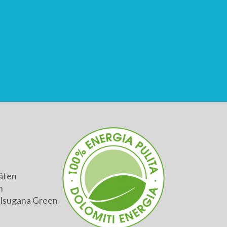
äten
h
alsugana Green