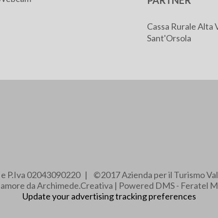
PARTNER
Cassa Rurale Alta 
Sant'Orsola
e e P.Iva 02043090220 | ©2017 Azienda per il Turismo Val
e amore da Archimede.Creativa | Powered DMS - Feratel M
Update your advertising tracking preferences