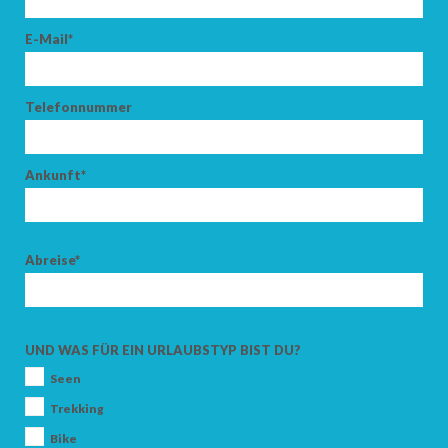
E-Mail*
Telefonnummer
Ankunft*
Abreise*
UND WAS FÜR EIN URLAUBSTYP BIST DU?
Seen
Trekking
Bike