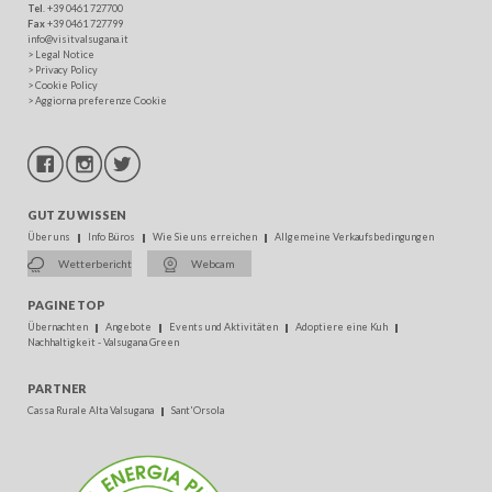
Tel
. +39 0461 727700
Fax
+39 0461 727799
info@visitvalsugana.it
>
Legal Notice
>
Privacy Policy
>
Cookie Policy
>
Aggiorna preferenze Cookie
GUT ZU WISSEN
Über uns
Info Büros
Wie Sie uns erreichen
Allgemeine Verkaufsbedingungen
Wetterbericht
Webcam
PAGINE TOP
Übernachten
Angebote
Events und Aktivitäten
Adoptiere eine Kuh
Nachhaltigkeit - Valsugana Green
PARTNER
Cassa Rurale Alta Valsugana
Sant'Orsola