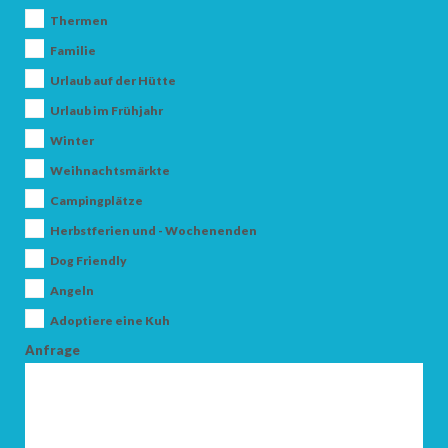
Thermen
Familie
Urlaub auf der Hütte
Urlaub im Frühjahr
Winter
Weihnachtsmärkte
ANKUNFT
Campingplätze
Herbstferien und - Wochenenden
ABFAHRT
Dog Friendly
Angeln
Adoptiere eine Kuh
Anfrage
ERWACHSENE