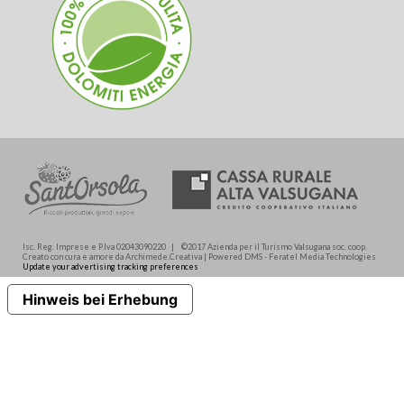
Isc. Reg. Imprese e P.Iva 02043090220 | ©2017 Azienda per il Turismo Valsugana soc. coop.
Creato con cura e amore da Archimede.Creativa | Powered DMS - Feratel Media Technologies
Update your advertising tracking preferences
Hinweis bei Erhebung