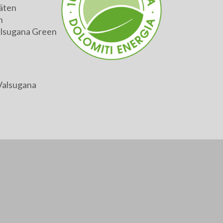
äten
h
alsugana Green
Valsugana