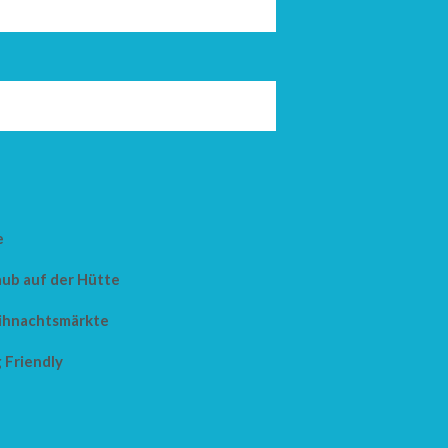
e
aub auf der Hütte
hnachtsmärkte
 Friendly