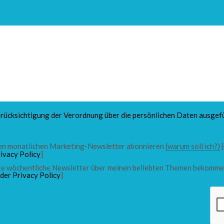
rücksichtigung der Verordnung über die persönlichen Daten ausgefü
 den monatlichen Marketing-Newsletter abonnieren
(warum soll ich?)
[
ivacy Policy
]
chte wöchentliche Newsletter über meinen beliebten Themen bekomme
 der Privacy Policy
]