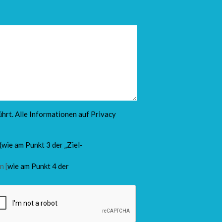
hrt. Alle Informationen auf
Privacy
(wie am Punkt 3 der „Ziel-
n [
wie am Punkt 4 der