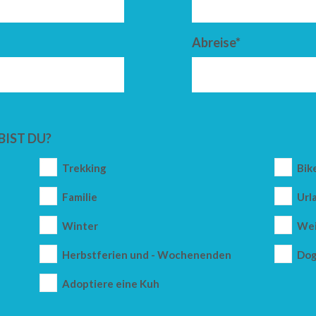
Abreise*
BIST DU?
Trekking
Bik
Familie
Url
Winter
Wei
Herbstferien und - Wochenenden
Dog
Adoptiere eine Kuh