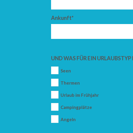
Ankunft*
UND WAS FÜR EIN URLAUBSTYP 
Seen
Thermen
Urlaub im Frühjahr
Campingplätze
Angeln