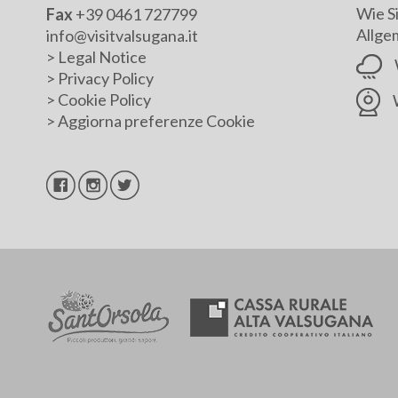
Wie S
Fax
+39 0461 727799
Allge
info@visitvalsugana.it
>
Legal Notice
>
Privacy Policy
>
Cookie Policy
>
Aggiorna preferenze Cookie