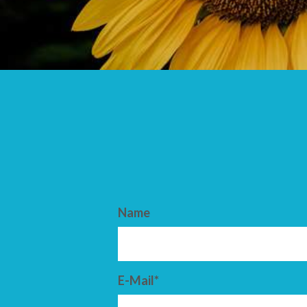
ANKUNFT
ABFAHRT
Name
E-Mail*