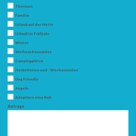
Thermen
Familie
Urlaub auf der Hütte
Urlaub im Frühjahr
Winter
Weihnachtsmärkte
ANKUNFT
Campingplätze
Herbstferien und - Wochenenden
ABFAHRT
Dog Friendly
Angeln
Adoptiere eine Kuh
Anfrage
ERWACHSENE