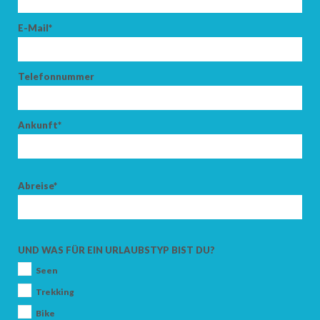
E-Mail*
Telefonnummer
Ankunft*
Abreise*
UND WAS FÜR EIN URLAUBSTYP BIST DU?
Seen
Trekking
Bike