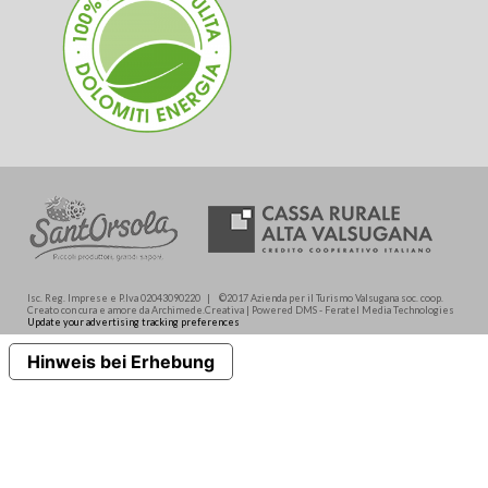
Isc. Reg. Imprese e P.Iva 02043090220 | ©2017 Azienda per il Turismo Valsugana soc. coop.
Creato con cura e amore da Archimede.Creativa | Powered DMS - Feratel Media Technologies
Update your advertising tracking preferences
Hinweis bei Erhebung