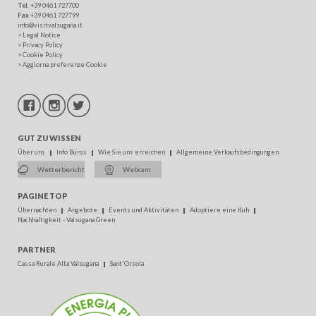
Tel
. +39 0461 727700
Fax
+39 0461 727799
info@visitvalsugana.it
>
Legal Notice
>
Privacy Policy
>
Cookie Policy
>
Aggiorna preferenze Cookie
GUT ZU WISSEN
Über uns
Info Büros
Wie Sie uns erreichen
Allgemeine Verkaufsbedingungen
Wetterbericht
Webcam
PAGINE TOP
Übernachten
Angebote
Events und Aktivitäten
Adoptiere eine Kuh
Nachhaltigkeit - Valsugana Green
PARTNER
Cassa Rurale Alta Valsugana
Sant'Orsola