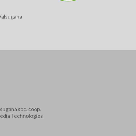
Valsugana
sugana soc. coop.
edia Technologies