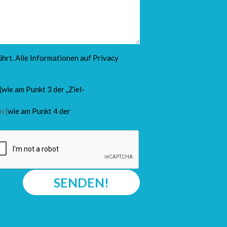
hrt. Alle Informationen auf
Privacy
(wie am Punkt 3 der „Ziel-
n [
wie am Punkt 4 der
SENDEN!