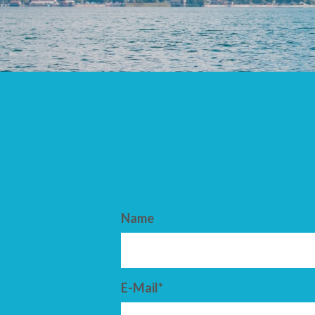
ANKUNFT
ABFAHRT
Name
E-Mail*