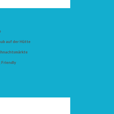
e
aub auf der Hütte
hnachtsmärkte
 Friendly