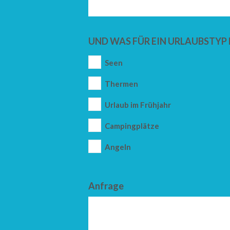
UND WAS FÜR EIN URLAUBSTYP 
Seen
Thermen
Urlaub im Frühjahr
Campingplätze
Angeln
Anfrage