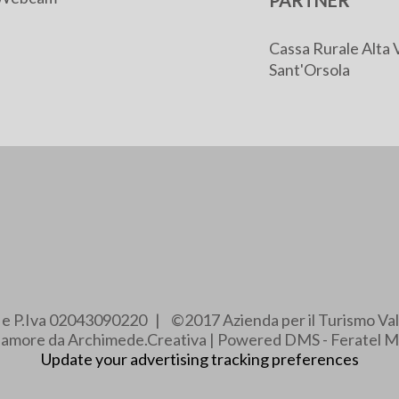
PARTNER
Cassa Rurale Alta 
Sant'Orsola
e e P.Iva 02043090220 | ©2017 Azienda per il Turismo Val
e amore da Archimede.Creativa | Powered DMS - Feratel M
Update your advertising tracking preferences