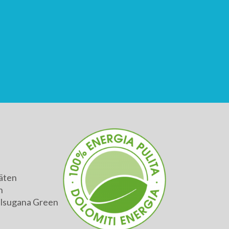
äten
h
alsugana Green