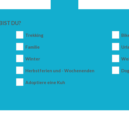
BIST DU?
Trekking
Bik
Familie
Url
Winter
Wei
Herbstferien und - Wochenenden
Dog
Adoptiere eine Kuh