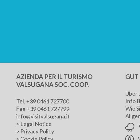
AZIENDA PER IL TURISMO
GUT 
VALSUGANA SOC. COOP.
Über 
Info 
Tel
. +39 0461 727700
Wie S
Fax
+39 0461 727799
Allge
info@visitvalsugana.it
>
Legal Notice
>
Privacy Policy
>
Cookie Policy