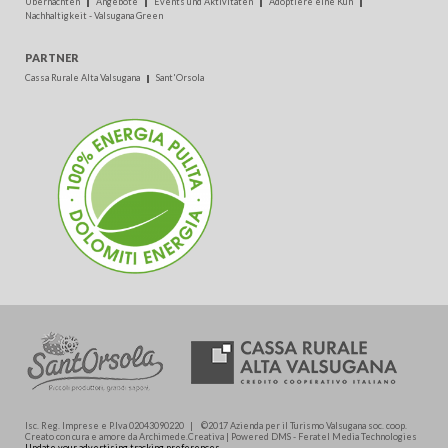
Übernachten
Angebote
Events und Aktivitäten
Adoptiere eine Kuh
Nachhaltigkeit - Valsugana Green
PARTNER
Cassa Rurale Alta Valsugana
Sant'Orsola
Isc. Reg. Imprese e P.Iva 02043090220 | ©2017 Azienda per il Turismo Valsugana soc. coop.
Creato con cura e amore da Archimede.Creativa | Powered DMS - Feratel Media Technologies
Update your advertising tracking preferences