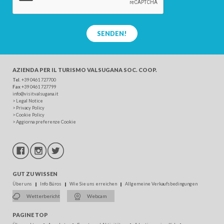
SENDEN!
AZIENDA PER IL TURISMO
VALSUGANA SOC. COOP.
Tel
. +39 0461 727700
Fax
+39 0461 727799
info@visitvalsugana.it
>
Legal Notice
>
Privacy Policy
>
Cookie Policy
>
Aggiorna preferenze Cookie
GUT ZU WISSEN
Über uns
Info Büros
Wie Sie uns erreichen
Allgemeine Verkaufsbedingungen
Wetterbericht
Webcam
PAGINE TOP