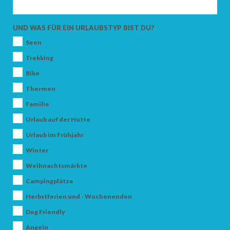
ANKUNFT
UND WAS FÜR EIN URLAUBSTYP BIST DU?
Seen
ABFAHRT
Trekking
Bike
Thermen
Familie
Urlaub auf der Hütte
ERWACHSENE
Urlaub im Frühjahr
Winter
KINDER
Weihnachtsmärkte
Campingplätze
Herbstferien und - Wochenenden
Dog Friendly
SUCHEN
Angeln