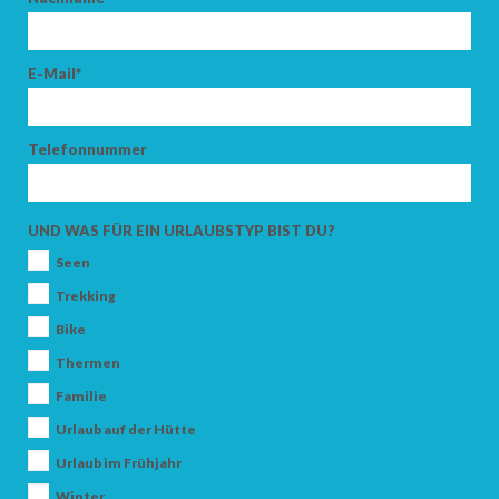
E-Mail*
ANKUNFT
Telefonnummer
ABFAHRT
UND WAS FÜR EIN URLAUBSTYP BIST DU?
Seen
Trekking
Bike
ERWACHSENE
Thermen
Familie
Urlaub auf der Hütte
KINDER
Urlaub im Frühjahr
Winter