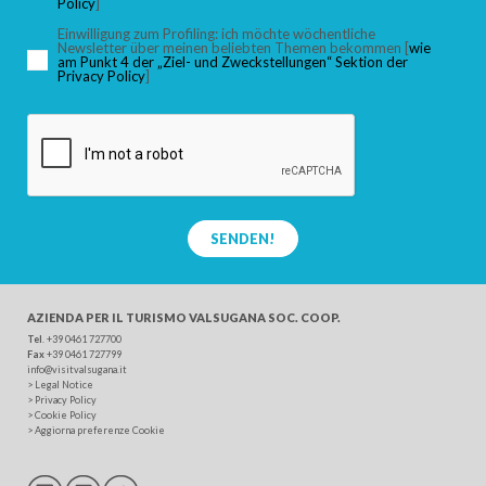
Policy
]
Einwilligung zum Profiling: ich möchte wöchentliche
Newsletter über meinen beliebten Themen bekommen [
wie
am Punkt 4 der „Ziel- und Zweckstellungen“ Sektion der
Privacy Policy
]
SENDEN!
AZIENDA PER IL TURISMO
VALSUGANA SOC. COOP.
Tel
. +39 0461 727700
Fax
+39 0461 727799
info@visitvalsugana.it
>
Legal Notice
>
Privacy Policy
>
Cookie Policy
>
Aggiorna preferenze Cookie