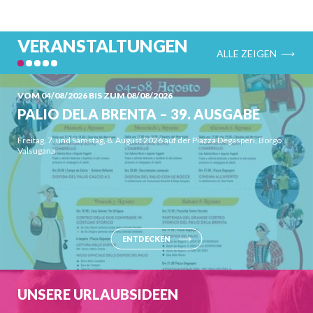
VERANSTALTUNGEN
ALLE ZEIGEN ⟶
VOM 04/08/2026 BIS ZUM 08/08/2026
PALIO DELA BRENTA – 39. AUSGABE
Freitag, 7. und Samstag, 8. August 2026 auf der Piazza Degasperi, Borgo
Valsugana
ENTDECKEN
UNSERE URLAUBSIDEEN