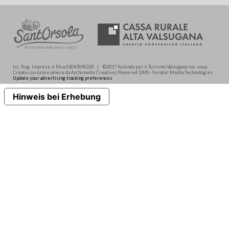
Isc. Reg. Imprese e P.Iva 02043090220 | ©2017 Azienda per il Turismo Valsugana soc. coop.
Creato con cura e amore da Archimede.Creativa | Powered DMS - Feratel Media Technologies
Update your advertising tracking preferences
Hinweis bei Erhebung