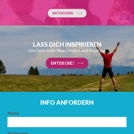
ENTDECKEN
LASS DICH INSPIRIEREN
Eine Seite voller News, Videos und #hashtag.
ENTDECKE!
INFO ANFORDERN
Name
Nachname