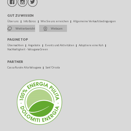
GUT ZU WISSEN
Über uns
Info Büros
Wie Sie uns erreichen
Allgemeine Verkaufsbedingungen
Wetterbericht
Webcam
PAGINE TOP
Übernachten
Angebote
Events und Aktivitäten
Adoptiere eine Kuh
Nachhaltigkeit - Valsugana Green
PARTNER
Cassa Rurale Alta Valsugana
Sant'Orsola