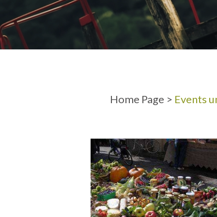
ANKUNFT
ABFAHRT
Home Page
>
Events u