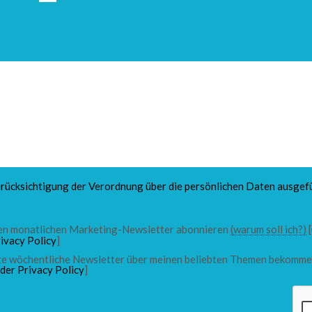
rücksichtigung der Verordnung über die persönlichen Daten ausgefü
 den monatlichen Marketing-Newsletter abonnieren
(warum soll ich?)
[
ivacy Policy
]
chte wöchentliche Newsletter über meinen beliebten Themen bekomme
 der Privacy Policy
]