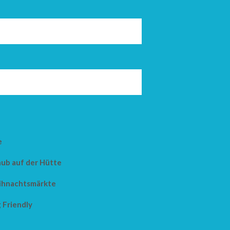
e
aub auf der Hütte
hnachtsmärkte
 Friendly