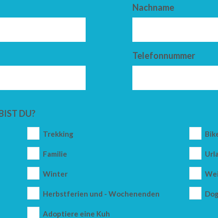
Nachname
Telefonnummer
BIST DU?
Trekking
Bik
Familie
Url
Winter
Wei
Herbstferien und - Wochenenden
Dog
Adoptiere eine Kuh