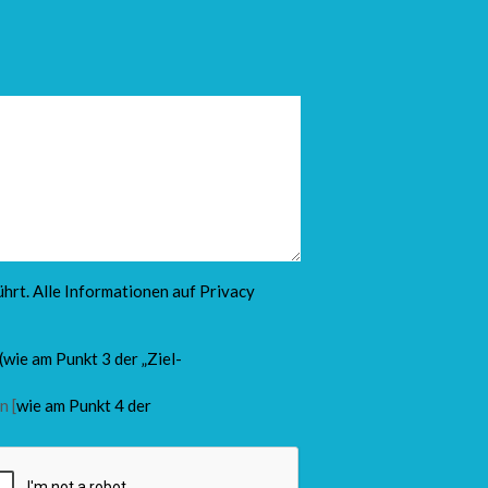
hrt. Alle Informationen auf
Privacy
(wie am Punkt 3 der „Ziel-
n [
wie am Punkt 4 der