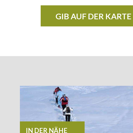
GIB AUF DER KARTE
+
−
ITÄT
IN DER NÄHE