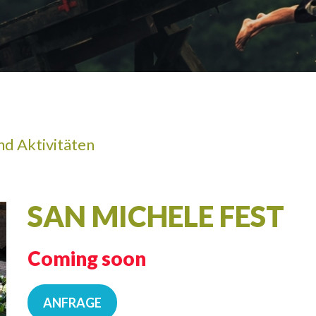
ERWACHSEN
nd Aktivitäten
SAN MICHELE FEST
Coming soon
ANFRAGE