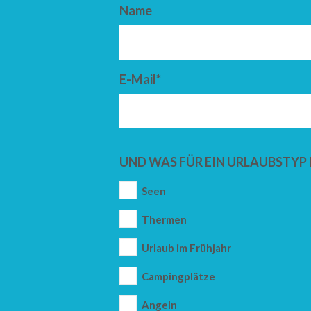
Name
E-Mail*
UND WAS FÜR EIN URLAUBSTYP 
Seen
Thermen
Urlaub im Frühjahr
Campingplätze
Angeln