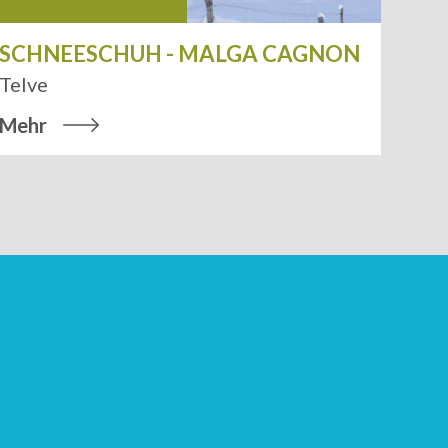
SCHNEESCHUH - MALGA CAGNON
N
Leaflet
| Tiles ©
MapQuest
Telve
Te
Mehr
M