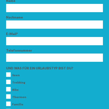
Name
Nachname
E-Mail*
Telefonnummer
UND WAS FÜR EIN URLAUBSTYP BIST DU?
Seen
Trekking
ANKUNFT
Bike
Thermen
Familie
ABFAHRT