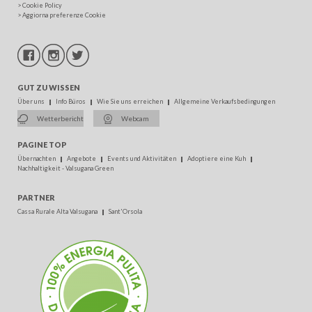
>
Cookie Policy
>
Aggiorna preferenze Cookie
GUT ZU WISSEN
Über uns
Info Büros
Wie Sie uns erreichen
Allgemeine Verkaufsbedingungen
Wetterbericht
Webcam
PAGINE TOP
Übernachten
Angebote
Events und Aktivitäten
Adoptiere eine Kuh
Nachhaltigkeit - Valsugana Green
PARTNER
Cassa Rurale Alta Valsugana
Sant'Orsola