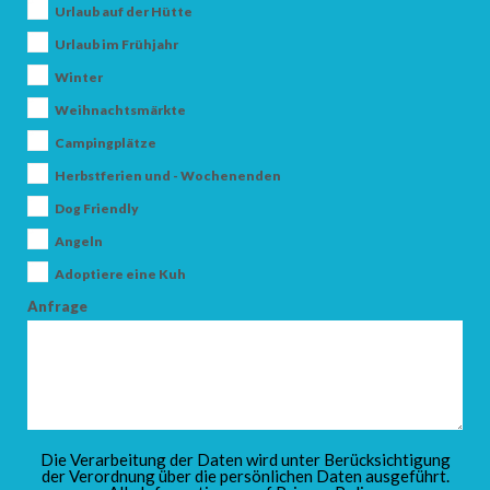
Urlaub auf der Hütte
Urlaub im Frühjahr
Winter
Weihnachtsmärkte
ERWACHSENE
Campingplätze
Herbstferien und - Wochenenden
Dog Friendly
KINDER
Angeln
Adoptiere eine Kuh
Anfrage
SUCHEN
Die Verarbeitung der Daten wird unter Berücksichtigung
der Verordnung über die persönlichen Daten ausgeführt.