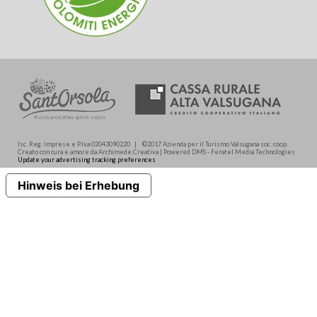
Isc. Reg. Imprese e P.Iva 02043090220 | ©2017 Azienda per il Turismo Valsugana soc. coop.
Creato con cura e amore da Archimede.Creativa | Powered DMS - Feratel Media Technologies
Update your advertising tracking preferences
Hinweis bei Erhebung