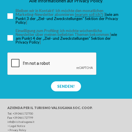
Alle Informationen auf
Privacy Policy
.
Bleiben wir in Kontakt! Ich möchte den monatlichen
Marketing-Newsletter abonnieren
(warum soll ich?)
[
(wie am
Punkt 3 der „Ziel- und Zweckstellungen“ Sektion der Privacy
Policy
]
Einwilligung zum Profiling: ich möchte wöchentliche
Newsletter über meinen beliebten Themen bekommen [
wie
am Punkt 4 der „Ziel- und Zweckstellungen“ Sektion der
Privacy Policy
]
SENDEN!
AZIENDA PER IL TURISMO
VALSUGANA SOC. COOP.
Tel
. +39 0461 727700
Fax
+39 0461 727799
info@visitvalsugana.it
>
Legal Notice
>
Privacy Policy