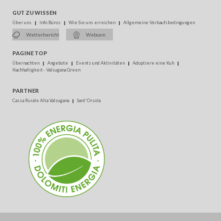
GUT ZU WISSEN
Über uns
Info Büros
Wie Sie uns erreichen
Allgemeine Verkaufsbedingungen
Wetterbericht
Webcam
PAGINE TOP
Übernachten
Angebote
Events und Aktivitäten
Adoptiere eine Kuh
Nachhaltigkeit - Valsugana Green
PARTNER
Cassa Rurale Alta Valsugana
Sant'Orsola