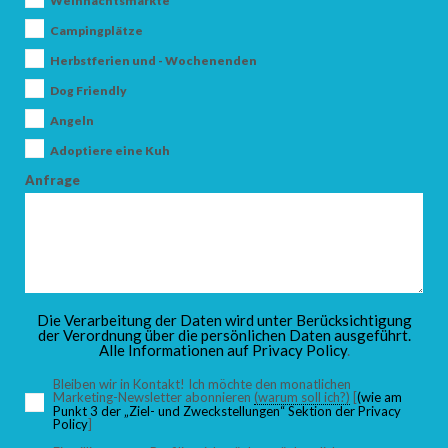
Weihnachtsmärkte
Campingplätze
Herbstferien und - Wochenenden
ANKUNFT
Dog Friendly
Angeln
Adoptiere eine Kuh
ABFAHRT
Anfrage
ERWACHSENE
Die Verarbeitung der Daten wird unter Berücksichtigung
der Verordnung über die persönlichen Daten ausgeführt.
Alle Informationen auf
Privacy Policy
.
KINDER
Bleiben wir in Kontakt! Ich möchte den monatlichen
Marketing-Newsletter abonnieren
(warum soll ich?)
[
(wie am
Punkt 3 der „Ziel- und Zweckstellungen“ Sektion der Privacy
Policy
]