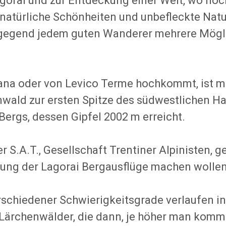
Lagorai und zur Entdeckung einer Welt, wo n
 natürliche Schönheiten und unbefleckte Nat
rggegend jedem guten Wanderer mehrere Mögl
a oder von Levico Terme hochkommt, ist man
wald zur ersten Spitze des südwestlichen Ha
Bergs, dessen Gipfel 2002 m erreicht.
 S.A.T., Gesellschaft Trentiner Alpinisten, ge
ebung der Lagorai Bergausflüge machen wollen
schiedener Schwierigkeitsgrade verlaufen in
 Lärchenwälder, die dann, je höher man komm