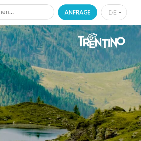
ANFRAGE
DE
IT
EN
DE
NL