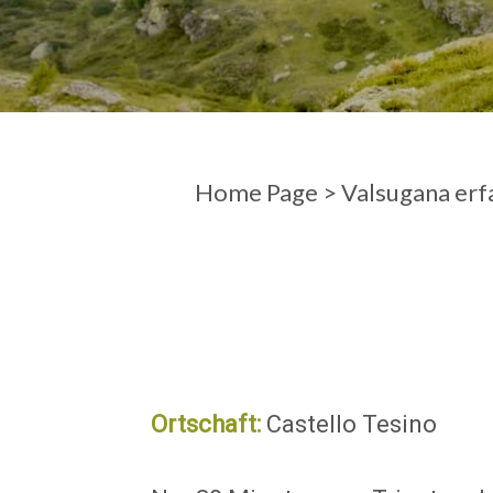
ANKUNFT
ABFAHRT
Home Page
>
Valsugana erf
Ortschaft:
Castello Tesino