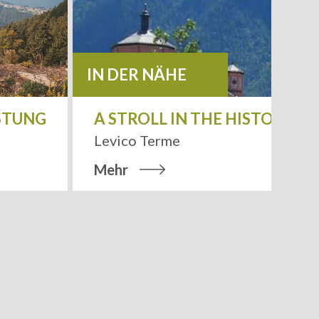
IN DER NÄHE
STUNG
A STROLL IN THE HISTORICA
Leaflet
| Tiles ©
MapQuest
Levico Terme
Mehr