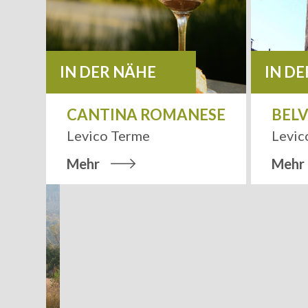
IN DER NÄHE
IN D
RME
CANTINA ROMANESE
BEL
Levico Terme
Levic
Mehr
Mehr