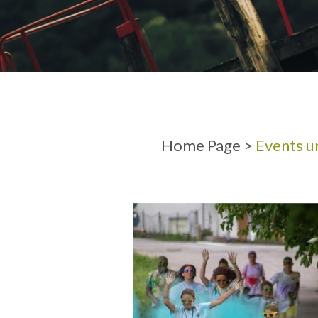
ANKUNFT
ABFAHRT
Home Page
>
Events u