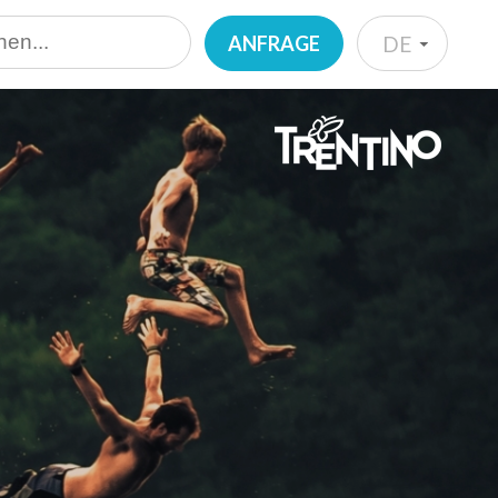
ANFRAGE
DE
IT
EN
DE
NL