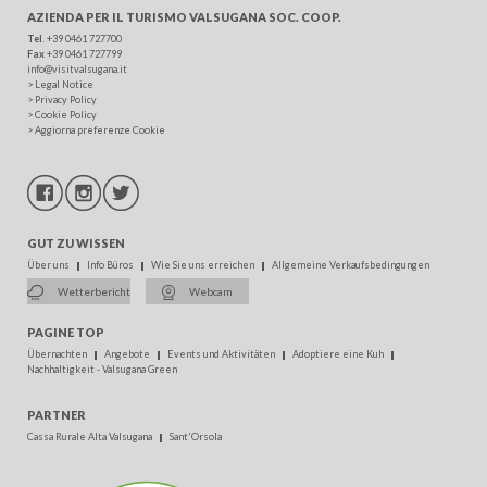
AZIENDA PER IL TURISMO
VALSUGANA SOC. COOP.
Tel
. +39 0461 727700
Fax
+39 0461 727799
info@visitvalsugana.it
>
Legal Notice
>
Privacy Policy
>
Cookie Policy
>
Aggiorna preferenze Cookie
GUT ZU WISSEN
Über uns
Info Büros
Wie Sie uns erreichen
Allgemeine Verkaufsbedingungen
Wetterbericht
Webcam
PAGINE TOP
Übernachten
Angebote
Events und Aktivitäten
Adoptiere eine Kuh
Nachhaltigkeit - Valsugana Green
PARTNER
Cassa Rurale Alta Valsugana
Sant'Orsola