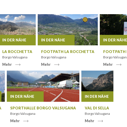
ABFAHRT
IN DER NÄHE
IN DER NÄHE
IN DER NÄH
ERWACHSENE
LA ROCCHETTA
FOOTPATH LA ROCCHETTA
FOOTPATH L
Borgo Valsugana
Borgo Valsugana
Borgo Valsugan
Mehr
Mehr
Mehr
KINDER
IN DER NÄHE
IN DER NÄHE
SUCHEN
A
SPORTHALLE BORGO VALSUGANA
VAL DI SELLA
Borgo Valsugana
Borgo Valsugana
Mehr
Mehr