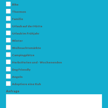
Bike
Thermen
Familie
Urlaub auf der Hütte
Urlaub im Frühjahr
Winter
Weihnachtsmärkte
Campingplätze
Herbstferien und - Wochenenden
Dog Friendly
Angeln
Adoptiere eine Kuh
Anfrage