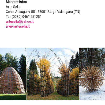
Mehrere Infos
Arte Sella
Corso Ausugum, 55 - 38051 Borgo Valsugana (TN)
Tel. (0039) 0461 751251
artesella@yahoo.it
www.artesella.it
ANKUNFT