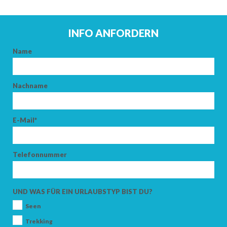
INFO ANFORDERN
Name
Nachname
E-Mail*
Telefonnummer
UND WAS FÜR EIN URLAUBSTYP BIST DU?
Seen
Trekking