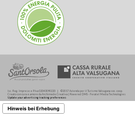
Isc. Reg. Imprese e P.Iva 02043090220 | ©2017 Azienda per il Turismo Valsugana soc. coop.
Creato con cura e amore da Archimede.Creativa | Powered DMS - Feratel Media Technologies
Update your advertising tracking preferences
Hinweis bei Erhebung