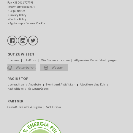
Fax
+39 0461 727799
info@visitvalsugana.it
>
Legal Notice
>
Privacy Policy
>
Cookie Policy
>
Aggiorna preferenze Cookie
GUT ZU WISSEN
Über uns
Info Büros
Wie Sie uns erreichen
Allgemeine Verkaufsbedingungen
Wetterbericht
Webcam
PAGINE TOP
Übernachten
Angebote
Events und Aktivitäten
Adoptiere eine Kuh
Nachhaltigkeit - Valsugana Green
PARTNER
Cassa Rurale Alta Valsugana
Sant'Orsola