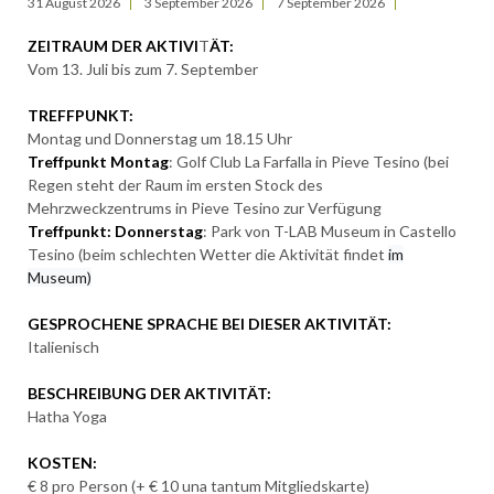
31 August 2026
3 September 2026
7 September 2026
ZEITRAUM DER AKTIVI
T
ÄT:
Vom 13. Juli bis zum 7. September
TREFFPUNKT:
Montag und Donnerstag um 18.15 Uhr
Treffpunkt Montag
: Golf Club La Farfalla in Pieve Tesino (b
ei
Regen steht der Raum im ersten Stock des
Mehrzweckzentrums in Pieve Tesino zur Verfügung
Treffpunkt: Donnerstag
: Park von T-LAB Museum in Castello
Tesino (beim schlechten Wetter die Aktivität findet
im
Museum)
GESPROCHENE SPRACHE BEI DIESER AKTIVITÄT:
Italienisch
BESCHREIBUNG DER AKTIVITÄT:
Hatha Yoga
KOSTEN:
€ 8 pro Person (+ € 10 una tantum Mitgliedskarte)