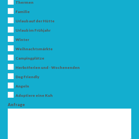
Thermen
Familie
Urlaub auf der Hütte
Urlaub im Frühjahr
Winter
Weihnachtsmärkte
Campingplätze
Herbstferien und - Wochenenden
Dog Friendly
Angeln
Adoptiere eine Kuh
Anfrage