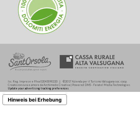
Isc. Reg. Imprese e P.Iva 02043090220 | ©2017 Azienda per il Turismo Valsugana soc. coop.
Creato con cura e amore da Archimede.Creativa | Powered DMS - Feratel Media Technologies
Update your advertising tracking preferences
Hinweis bei Erhebung