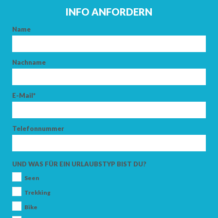
INFO ANFORDERN
ABFAHRT
Name
Nachname
ERWACHSENE
E-Mail*
KINDER
Telefonnummer
UND WAS FÜR EIN URLAUBSTYP BIST DU?
Seen
SUCHEN
Trekking
Bike