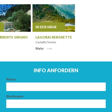
ANKUNFT
IN DER NÄHE
RRENTE GRIGNO
LAGORAI BERGKETTE
ABFAHRT
Castello Tesino
Mehr
INFO ANFORDERN
ERWACHSENE
Name
KINDER
Nachname