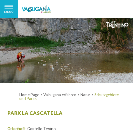
MENÜ
Home Page
>
Valsugana erfahren
>
Natur
>
Schutzgebiete
und Parks
PARK LA CASCATELLA
Ortschaft:
Castello Tesino