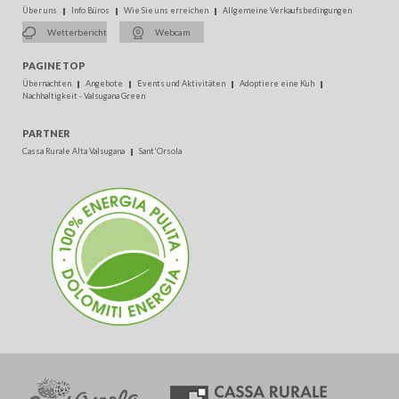
Über uns
Info Büros
Wie Sie uns erreichen
Allgemeine Verkaufsbedingungen
Wetterbericht
Webcam
PAGINE TOP
Übernachten
Angebote
Events und Aktivitäten
Adoptiere eine Kuh
Nachhaltigkeit - Valsugana Green
PARTNER
Cassa Rurale Alta Valsugana
Sant'Orsola