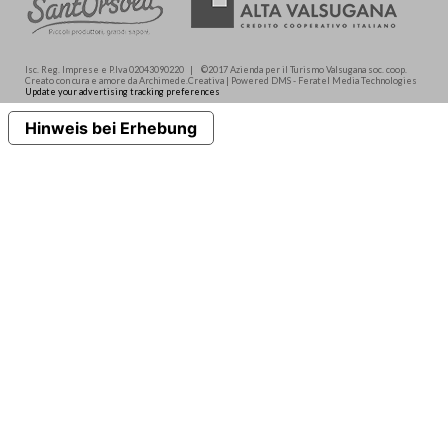
Isc. Reg. Imprese e P.Iva 02043090220 | ©2017 Azienda per il Turismo Valsugana soc. coop.
Creato con cura e amore da Archimede.Creativa | Powered DMS - Feratel Media Technologies
Update your advertising tracking preferences
Hinweis bei Erhebung