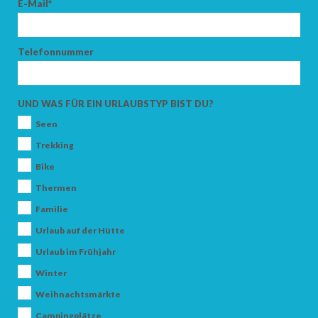
E-Mail*
SUCHEN
Telefonnummer
UND WAS FÜR EIN URLAUBSTYP BIST DU?
Seen
Trekking
Bike
Thermen
Familie
Urlaub auf der Hütte
Urlaub im Frühjahr
Winter
Weihnachtsmärkte
Campingplätze