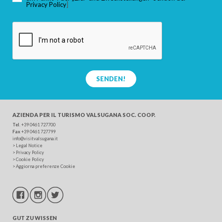
Privacy Policy
]
SENDEN!
AZIENDA PER IL TURISMO
VALSUGANA SOC. COOP.
Tel
. +39 0461 727700
Fax
+39 0461 727799
info@visitvalsugana.it
>
Legal Notice
>
Privacy Policy
>
Cookie Policy
>
Aggiorna preferenze Cookie
GUT ZU WISSEN