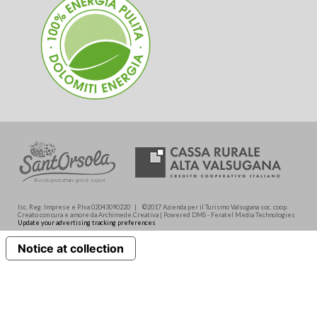
Isc. Reg. Imprese e P.Iva 02043090220 | ©2017 Azienda per il Turismo Valsugana soc. coop.
Creato con cura e amore da Archimede.Creativa | Powered DMS - Feratel Media Technologies
Update your advertising tracking preferences
Notice at collection