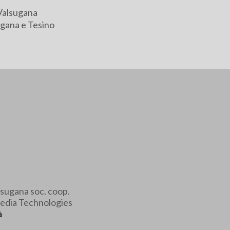
Valsugana
gana e Tesino
sugana soc. coop.
edia Technologies
à