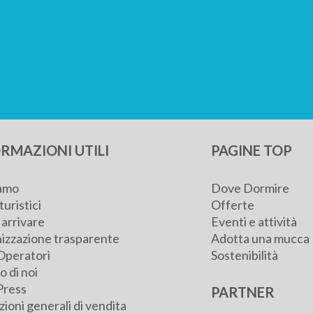
RMAZIONI UTILI
PAGINE TOP
iamo
Dove Dormire
turistici
Offerte
arrivare
Eventi e attività
izzazione trasparente
Adotta una mucca
Operatori
Sostenibilità
 di noi
Press
PARTNER
ioni generali di vendita