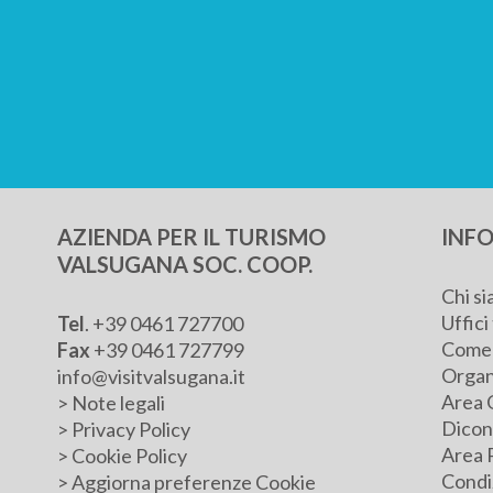
AZIENDA PER IL TURISMO
INFO
VALSUGANA SOC. COOP.
Chi s
Uffici 
Tel
.
+39 0461 727700
Come 
Fax
+39 0461 727799
Organ
info@visitvalsugana.it
Area 
>
Note legali
Dicono
>
Privacy Policy
Area 
>
Cookie Policy
Condiz
>
Aggiorna preferenze Cookie