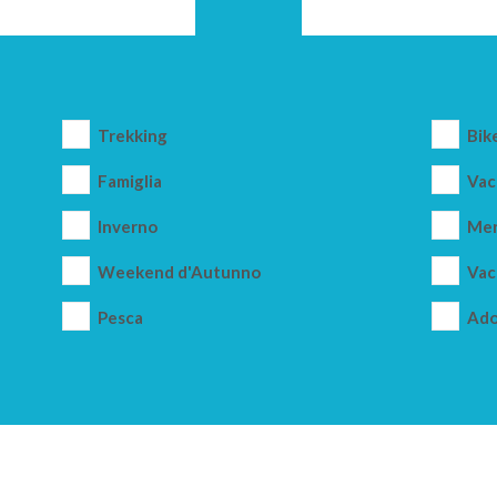
Trekking
Bik
Famiglia
Vac
Inverno
Mer
Weekend d'Autunno
Vac
Pesca
Ado