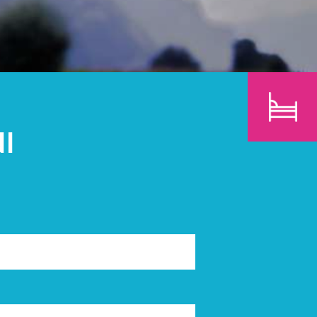
BAMBINI
CERCA
I