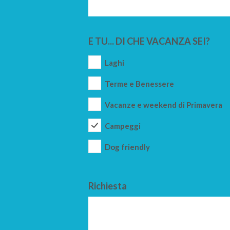
E TU... DI CHE VACANZA SEI?
Laghi
Terme e Benessere
Vacanze e weekend di Primavera
Campeggi
Dog friendly
Richiesta