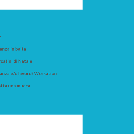
e
anza in baita
catini di Natale
anza e/o lavoro? Workation
tta una mucca