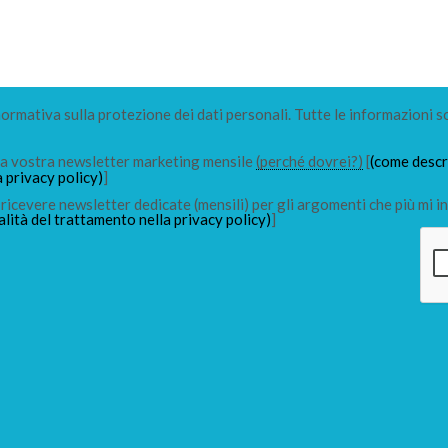
 normativa sulla protezione dei dati personali. Tutte le informazioni s
lla vostra newsletter marketing mensile
(perché dovrei?)
[
(come descri
a privacy policy)
]
ricevere newsletter dedicate (mensili) per gli argomenti che più mi in
alità del trattamento nella privacy policy)
]