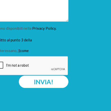
ono disponibili nella
Privacy Policy.
tto al punto 3 della
teressano, [
(come
INVIA!