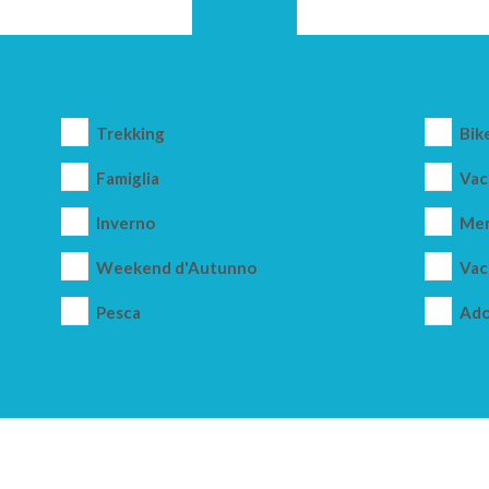
Trekking
Bik
Famiglia
Vac
Inverno
Mer
Weekend d'Autunno
Vac
Pesca
Ado