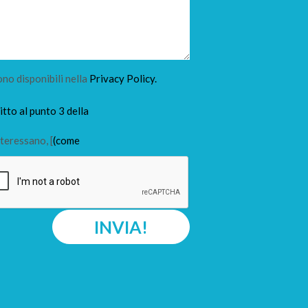
ono disponibili nella
Privacy Policy.
tto al punto 3 della
teressano, [
(come
INVIA!