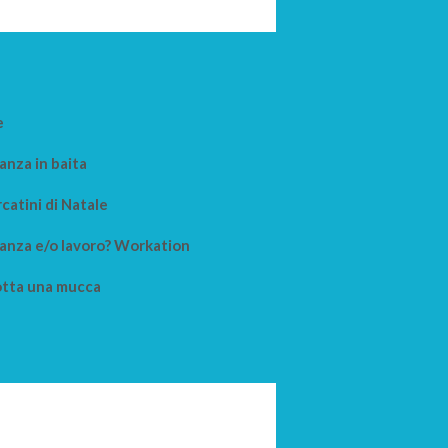
e
anza in baita
catini di Natale
anza e/o lavoro? Workation
tta una mucca