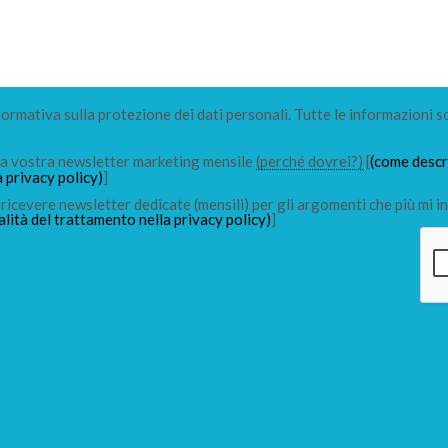
 normativa sulla protezione dei dati personali. Tutte le informazioni s
lla vostra newsletter marketing mensile
(perché dovrei?)
[
(come descri
a privacy policy)
]
ricevere newsletter dedicate (mensili) per gli argomenti che più mi in
alità del trattamento nella privacy policy)
]