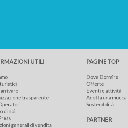
RMAZIONI UTILI
PAGINE TOP
iamo
Dove Dormire
turistici
Offerte
arrivare
Eventi e attività
izzazione trasparente
Adotta una mucca
Operatori
Sostenibilità
 di noi
Press
PARTNER
ioni generali di vendita