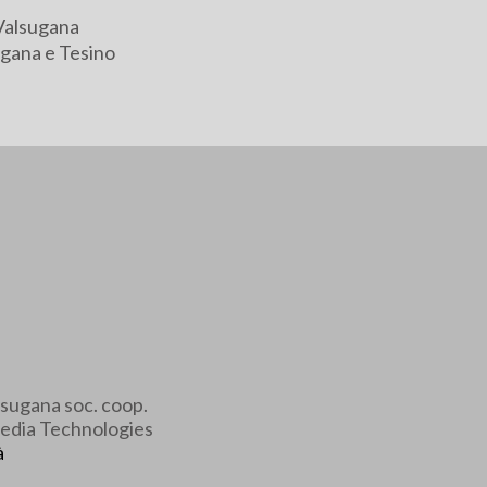
Valsugana
gana e Tesino
sugana soc. coop.
edia Technologies
à