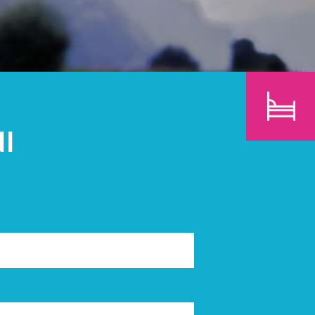
BAMBINI
CERCA
I