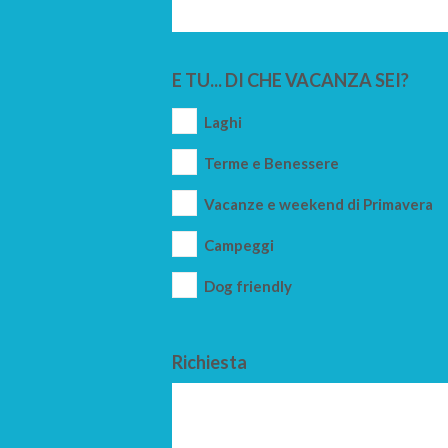
E TU... DI CHE VACANZA SEI?
Laghi
Terme e Benessere
Vacanze e weekend di Primavera
Campeggi
Dog friendly
Richiesta