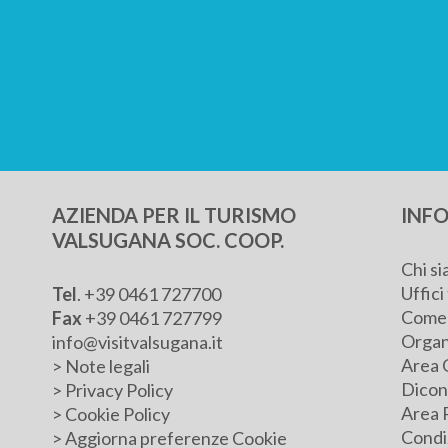
AZIENDA PER IL TURISMO
INFO
VALSUGANA SOC. COOP.
Chi s
Uffici 
Tel
.
+39 0461 727700
Come 
Fax
+39 0461 727799
Organ
info@visitvalsugana.it
Area 
>
Note legali
Dicono
>
Privacy Policy
Area 
>
Cookie Policy
Condiz
>
Aggiorna preferenze Cookie