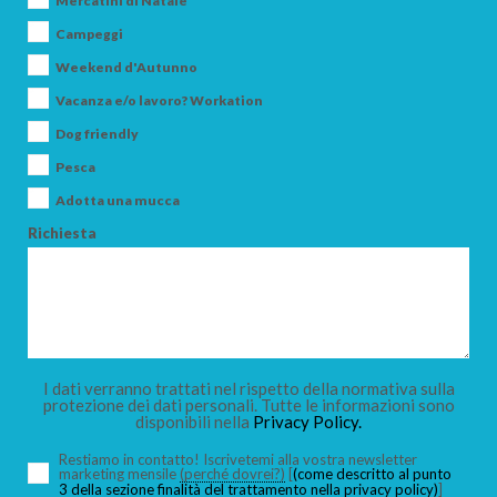
Mercatini di Natale
Campeggi
Weekend d'Autunno
Vacanza e/o lavoro? Workation
ARRIVO
Dog friendly
Pesca
Adotta una mucca
PARTENZA
Richiesta
ADULTI
I dati verranno trattati nel rispetto della normativa sulla
protezione dei dati personali. Tutte le informazioni sono
disponibili nella
Privacy Policy.
BAMBINI
Restiamo in contatto! Iscrivetemi alla vostra newsletter
marketing mensile
(perché dovrei?)
[
(come descritto al punto
3 della sezione finalità del trattamento nella privacy policy)
]