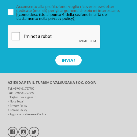
Acconsento alla profilazione: voglio ricevere newsletter
dedicate (mensili) per gli argomenti che più mi interessano,
[
(come descritto al punto 4 della sezione finalità del
trattamento nella privacy policy)
]
CERCA
INVIA!
AZIENDA PER IL TURISMO
VALSUGANA SOC. COOP.
Tel
.
+39 0461 727700
Fax
+39 0461 727799
info@visitvalsugana.it
>
Note legali
>
Privacy Policy
>
Cookie Policy
>
Aggiorna preferenze Cookie