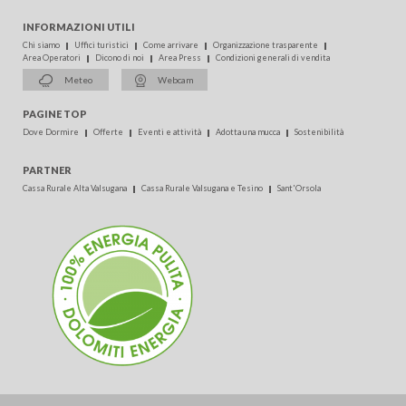
INFORMAZIONI UTILI
Chi siamo
Uffici turistici
Come arrivare
Organizzazione trasparente
Area Operatori
Dicono di noi
Area Press
Condizioni generali di vendita
Meteo
Webcam
PAGINE TOP
Dove Dormire
Offerte
Eventi e attività
Adotta una mucca
Sostenibilità
PARTNER
Cassa Rurale Alta Valsugana
Cassa Rurale Valsugana e Tesino
Sant'Orsola