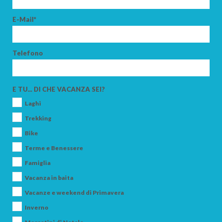
E-Mail*
Telefono
E TU... DI CHE VACANZA SEI?
Laghi
Trekking
Bike
Terme e Benessere
Famiglia
Vacanza in baita
Vacanze e weekend di Primavera
Inverno