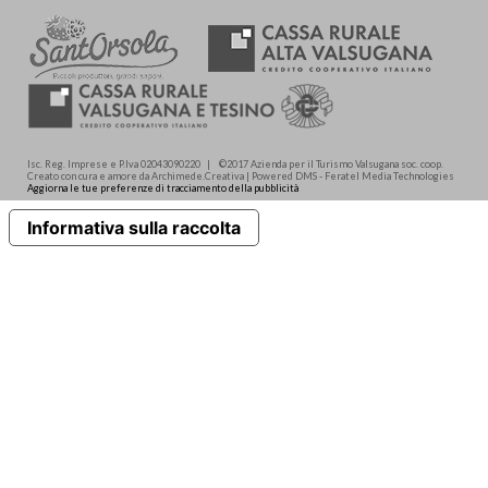
Isc. Reg. Imprese e P.Iva 02043090220 | ©2017 Azienda per il Turismo Valsugana soc. coop.
Creato con cura e amore da Archimede.Creativa | Powered DMS - Feratel Media Technologies
Aggiorna le tue preferenze di tracciamento della pubblicità
Informativa sulla raccolta