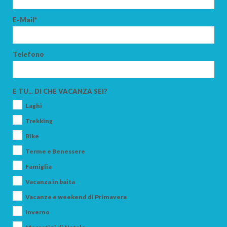
E-Mail*
Telefono
E TU... DI CHE VACANZA SEI?
Laghi
Trekking
Bike
Terme e Benessere
Famiglia
Vacanza in baita
Vacanze e weekend di Primavera
Inverno