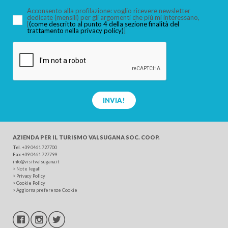
Acconsento alla profilazione: voglio ricevere newsletter
dedicate (mensili) per gli argomenti che più mi interessano,
[
(come descritto al punto 4 della sezione finalità del
trattamento nella privacy policy)
]
CERCA
INVIA!
AZIENDA PER IL TURISMO
VALSUGANA SOC. COOP.
Tel
.
+39 0461 727700
Fax
+39 0461 727799
info@visitvalsugana.it
>
Note legali
>
Privacy Policy
>
Cookie Policy
>
Aggiorna preferenze Cookie