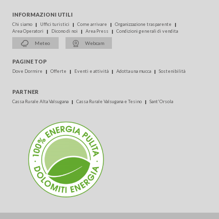
INFORMAZIONI UTILI
Chi siamo
Uffici turistici
Come arrivare
Organizzazione trasparente
Area Operatori
Dicono di noi
Area Press
Condizioni generali di vendita
Meteo
Webcam
PAGINE TOP
Dove Dormire
Offerte
Eventi e attività
Adotta una mucca
Sostenibilità
PARTNER
Cassa Rurale Alta Valsugana
Cassa Rurale Valsugana e Tesino
Sant'Orsola