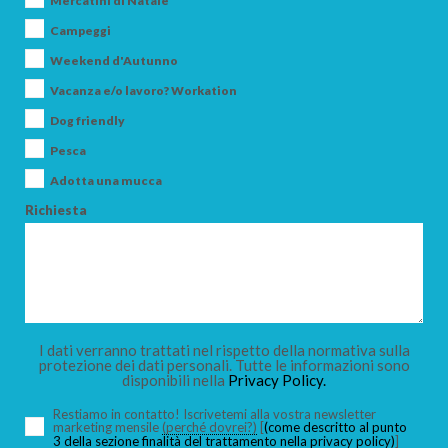
Mercatini di Natale
Campeggi
Weekend d'Autunno
Vacanza e/o lavoro? Workation
ARRIVO
Dog friendly
Pesca
Adotta una mucca
PARTENZA
Richiesta
ADULTI
I dati verranno trattati nel rispetto della normativa sulla
protezione dei dati personali. Tutte le informazioni sono
disponibili nella
Privacy Policy.
BAMBINI
Restiamo in contatto! Iscrivetemi alla vostra newsletter
marketing mensile
(perché dovrei?)
[
(come descritto al punto
3 della sezione finalità del trattamento nella privacy policy)
]