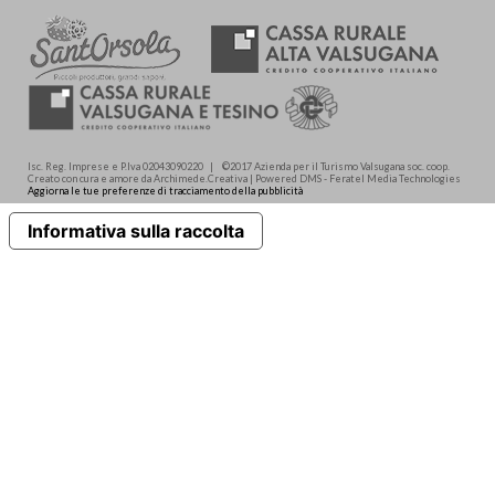
Isc. Reg. Imprese e P.Iva 02043090220 | ©2017 Azienda per il Turismo Valsugana soc. coop.
Creato con cura e amore da Archimede.Creativa | Powered DMS - Feratel Media Technologies
Aggiorna le tue preferenze di tracciamento della pubblicità
Informativa sulla raccolta