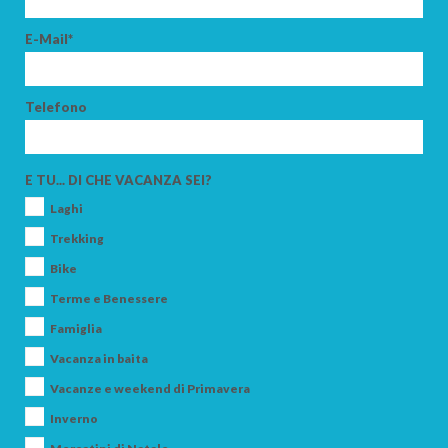
E-Mail*
Telefono
E TU... DI CHE VACANZA SEI?
Laghi
Trekking
Bike
Terme e Benessere
Famiglia
Vacanza in baita
Vacanze e weekend di Primavera
Inverno