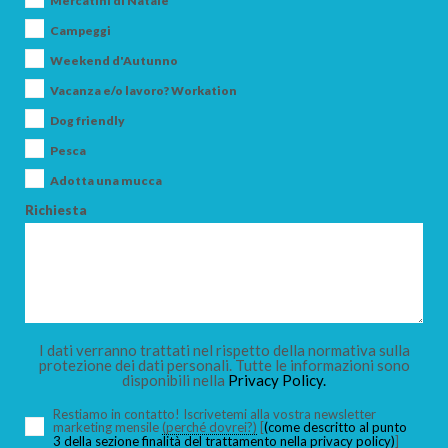
Mercatini di Natale
Campeggi
Weekend d'Autunno
Vacanza e/o lavoro? Workation
ARRIVO
Dog friendly
Pesca
Adotta una mucca
PARTENZA
Richiesta
ADULTI
I dati verranno trattati nel rispetto della normativa sulla
protezione dei dati personali. Tutte le informazioni sono
disponibili nella
Privacy Policy.
BAMBINI
Restiamo in contatto! Iscrivetemi alla vostra newsletter
marketing mensile
(perché dovrei?)
[
(come descritto al punto
3 della sezione finalità del trattamento nella privacy policy)
]