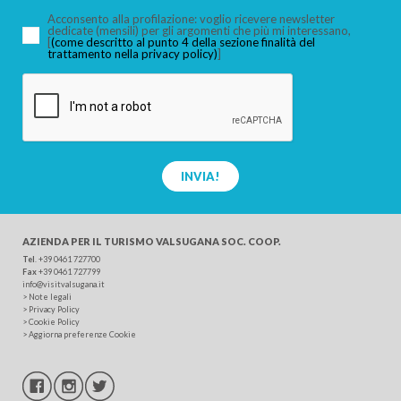
Acconsento alla profilazione: voglio ricevere newsletter
dedicate (mensili) per gli argomenti che più mi interessano,
[
(come descritto al punto 4 della sezione finalità del
trattamento nella privacy policy)
]
CERCA
INVIA!
AZIENDA PER IL TURISMO
VALSUGANA SOC. COOP.
Tel
.
+39 0461 727700
Fax
+39 0461 727799
info@visitvalsugana.it
>
Note legali
>
Privacy Policy
>
Cookie Policy
>
Aggiorna preferenze Cookie