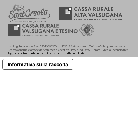
Isc. Reg. Imprese e P.Iva 02043090220 | ©2017 Azienda per il Turismo Valsugana soc. coop.
Creato con cura e amore da Archimede.Creativa | Powered DMS - Feratel Media Technologies
Aggiorna le tue preferenze di tracciamento della pubblicità
Informativa sulla raccolta