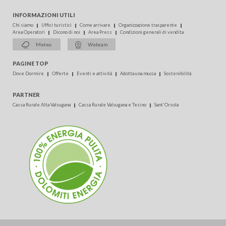
INFORMAZIONI UTILI
Chi siamo
Uffici turistici
Come arrivare
Organizzazione trasparente
Area Operatori
Dicono di noi
Area Press
Condizioni generali di vendita
Meteo
Webcam
PAGINE TOP
Dove Dormire
Offerte
Eventi e attività
Adotta una mucca
Sostenibilità
PARTNER
Cassa Rurale Alta Valsugana
Cassa Rurale Valsugana e Tesino
Sant'Orsola