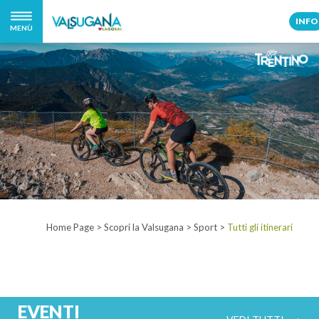
INFO
MENÙ
Home Page
>
Scopri la Valsugana
>
Sport
>
Tutti gli itinerari
EVENTI
VEDI TUTTI ⟶