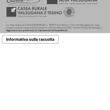
Isc. Reg. Imprese e P.Iva 02043090220 | ©2017 Azienda per il Turismo Valsugana soc. coop.
Creato con cura e amore da Archimede.Creativa | Powered DMS - Feratel Media Technologies
Aggiorna le tue preferenze di tracciamento della pubblicità
Informativa sulla raccolta