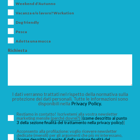
Weekend d'Autunno
Vacanza e/o lavoro? Workation
CERCA
Dog friendly
Pesca
Adotta una mucca
Richiesta
I dati verranno trattati nel rispetto della normativa sulla
protezione dei dati personali. Tutte le informazioni sono
disponibili nella
Privacy Policy.
Restiamo in contatto! Iscrivetemi alla vostra newsletter
marketing mensile
(perché dovrei?)
[
(come descritto al punto
3 della sezione finalità del trattamento nella privacy policy)
]
Acconsento alla profilazione: voglio ricevere newsletter
dedicate (mensili) per gli argomenti che più mi interessano,
[
(come descritto al punto 4 della sezione finalità del