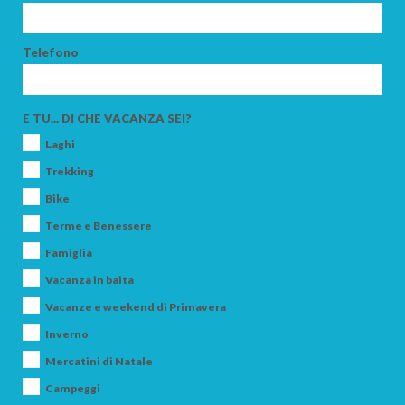
Telefono
ARRIVO
E TU... DI CHE VACANZA SEI?
Laghi
PARTENZA
Trekking
Bike
Terme e Benessere
Famiglia
ADULTI
Vacanza in baita
Vacanze e weekend di Primavera
Inverno
BAMBINI
Mercatini di Natale
Campeggi