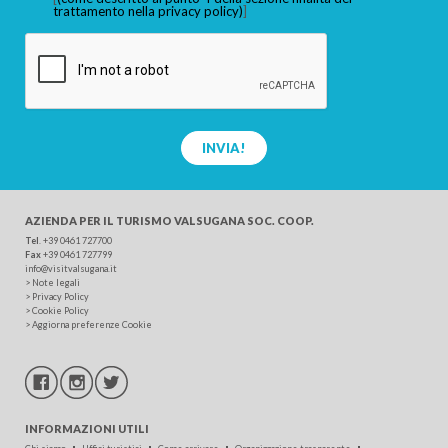
trattamento nella privacy policy)
]
INVIA!
AZIENDA PER IL TURISMO
VALSUGANA SOC. COOP.
Tel
.
+39 0461 727700
Fax
+39 0461 727799
info@visitvalsugana.it
>
Note legali
>
Privacy Policy
>
Cookie Policy
>
Aggiorna preferenze Cookie
INFORMAZIONI UTILI