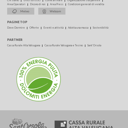
Chi siamo
Uffici turistici
Come arrivare
Organizzazione trasparente
Area Operatori
Dicono di noi
Area Press
Condizioni generali di vendita
Meteo
Webcam
PAGINE TOP
Dove Dormire
Offerte
Eventi e attività
Adotta una mucca
Sostenibilità
PARTNER
Cassa Rurale Alta Valsugana
Cassa Rurale Valsugana e Tesino
Sant'Orsola