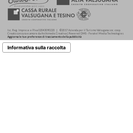
Isc. Reg. Imprese e P.Iva 02043090220 | ©2017 Azienda per il Turismo Valsugana soc. coop.
Creato con cura e amore da Archimede.Creativa | Powered DMS - Feratel Media Technologies
Aggiorna le tue preferenze di tracciamento della pubblicità
Informativa sulla raccolta