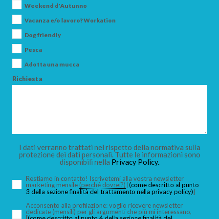
Weekend d'Autunno
Vacanza e/o lavoro? Workation
CERCA
Dog friendly
Pesca
Adotta una mucca
Richiesta
I dati verranno trattati nel rispetto della normativa sulla
protezione dei dati personali. Tutte le informazioni sono
disponibili nella
Privacy Policy.
Restiamo in contatto! Iscrivetemi alla vostra newsletter
marketing mensile
(perché dovrei?)
[
(come descritto al punto
3 della sezione finalità del trattamento nella privacy policy)
]
Acconsento alla profilazione: voglio ricevere newsletter
dedicate (mensili) per gli argomenti che più mi interessano,
[
(come descritto al punto 4 della sezione finalità del