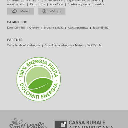
Chi siamo
Uffici turistici
Come arrivare
Organizzazione trasparente
Area Operatori
Dicono di noi
Area Press
Condizioni generali di vendita
Meteo
Webcam
PAGINE TOP
Dove Dormire
Offerte
Eventi e attività
Adotta una mucca
Sostenibilità
PARTNER
Cassa Rurale Alta Valsugana
Cassa Rurale Valsugana e Tesino
Sant'Orsola