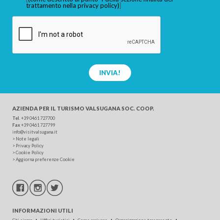
trattamento nella privacy policy)
]
INVIA!
AZIENDA PER IL TURISMO
VALSUGANA SOC. COOP.
Tel
.
+39 0461 727700
Fax
+39 0461 727799
info@visitvalsugana.it
>
Note legali
>
Privacy Policy
>
Cookie Policy
>
Aggiorna preferenze Cookie
INFORMAZIONI UTILI