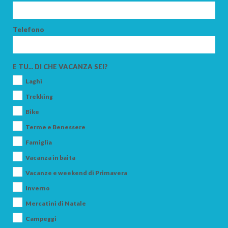
Telefono
ARRIVO
E TU... DI CHE VACANZA SEI?
Laghi
PARTENZA
Trekking
Bike
Terme e Benessere
Famiglia
ADULTI
Vacanza in baita
Vacanze e weekend di Primavera
Inverno
BAMBINI
Mercatini di Natale
Campeggi