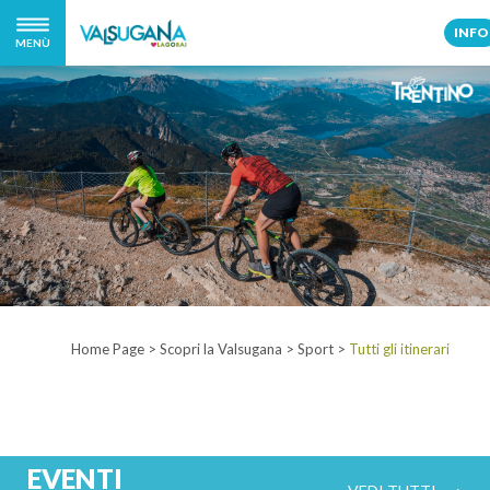
INFO
MENÙ
Home Page
>
Scopri la Valsugana
>
Sport
>
Tutti gli itinerari
EVENTI
VEDI TUTTI ⟶