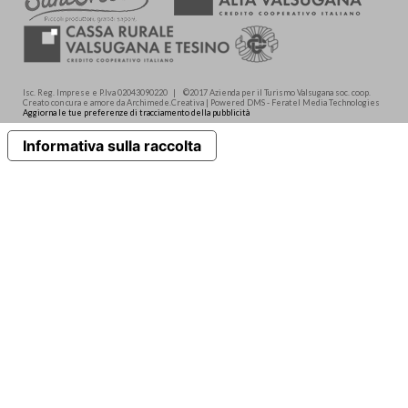
Isc. Reg. Imprese e P.Iva 02043090220 | ©2017 Azienda per il Turismo Valsugana soc. coop.
Creato con cura e amore da Archimede.Creativa | Powered DMS - Feratel Media Technologies
Aggiorna le tue preferenze di tracciamento della pubblicità
Informativa sulla raccolta