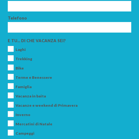
Telefono
ARRIVO
E TU... DI CHE VACANZA SEI?
Laghi
PARTENZA
Trekking
Bike
Terme e Benessere
Famiglia
ADULTI
Vacanza in baita
Vacanze e weekend di Primavera
Inverno
BAMBINI
Mercatini di Natale
Campeggi