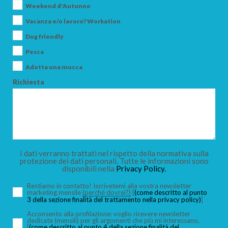
Weekend d'Autunno
Vacanza e/o lavoro? Workation
CERCA
Dog friendly
Pesca
Adotta una mucca
Richiesta
I dati verranno trattati nel rispetto della normativa sulla
protezione dei dati personali. Tutte le informazioni sono
disponibili nella
Privacy Policy.
Restiamo in contatto! Iscrivetemi alla vostra newsletter
marketing mensile
(perché dovrei?)
[
(come descritto al punto
3 della sezione finalità del trattamento nella privacy policy)
]
Acconsento alla profilazione: voglio ricevere newsletter
dedicate (mensili) per gli argomenti che più mi interessano,
[
(come descritto al punto 4 della sezione finalità del