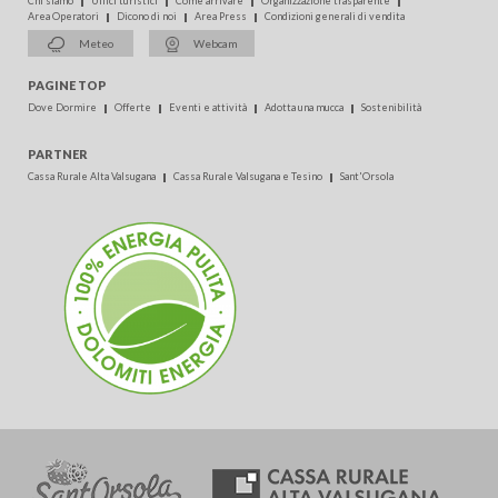
Chi siamo
Uffici turistici
Come arrivare
Organizzazione trasparente
Area Operatori
Dicono di noi
Area Press
Condizioni generali di vendita
Meteo
Webcam
PAGINE TOP
Dove Dormire
Offerte
Eventi e attività
Adotta una mucca
Sostenibilità
PARTNER
Cassa Rurale Alta Valsugana
Cassa Rurale Valsugana e Tesino
Sant'Orsola