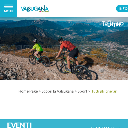
INFO
MENÙ
Home Page
>
Scopri la Valsugana
>
Sport
>
Tutti gli itinerari
EVENTI
VEDI TUTTI ⟶