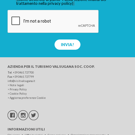
trattamento nella privacy policy)
]
INVIA!
AZIENDA PER IL TURISMO
VALSUGANA SOC. COOP.
Tel
.
+39 0461 727700
Fax
+39 0461 727799
info@visitvalsugana.it
>
Note legali
>
Privacy Policy
>
Cookie Policy
>
Aggiorna preferenze Cookie
INFORMAZIONI UTILI