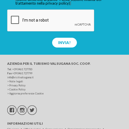
trattamento nella privacy policy)
]
INVIA!
AZIENDA PER IL TURISMO
VALSUGANA SOC. COOP.
Tel
.
+39 0461 727700
Fax
+39 0461 727799
info@visitvalsugana.it
>
Note legali
>
Privacy Policy
>
Cookie Policy
>
Aggiorna preferenze Cookie
INFORMAZIONI UTILI