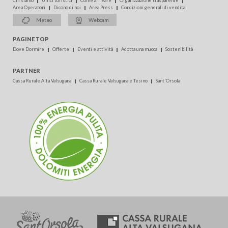
Chi siamo
Uffici turistici
Come arrivare
Organizzazione trasparente
Area Operatori
Dicono di noi
Area Press
Condizioni generali di vendita
Meteo
Webcam
PAGINE TOP
Dove Dormire
Offerte
Eventi e attività
Adotta una mucca
Sostenibilità
PARTNER
Cassa Rurale Alta Valsugana
Cassa Rurale Valsugana e Tesino
Sant'Orsola