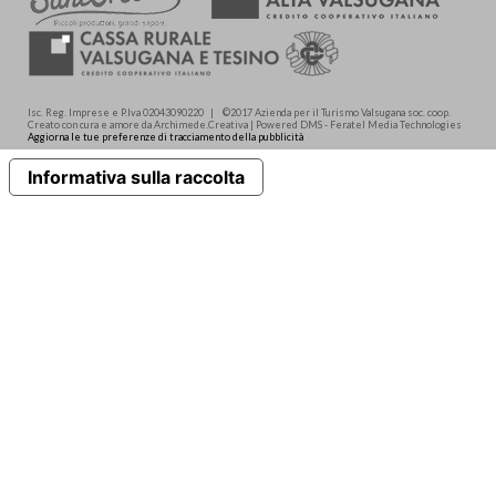
Isc. Reg. Imprese e P.Iva 02043090220 | ©2017 Azienda per il Turismo Valsugana soc. coop.
Creato con cura e amore da Archimede.Creativa | Powered DMS - Feratel Media Technologies
Aggiorna le tue preferenze di tracciamento della pubblicità
Informativa sulla raccolta