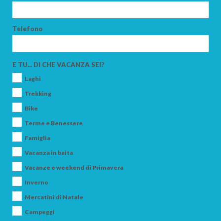
Telefono
ARRIVO
E TU... DI CHE VACANZA SEI?
Laghi
PARTENZA
Trekking
Bike
Terme e Benessere
Famiglia
ADULTI
Vacanza in baita
Vacanze e weekend di Primavera
Inverno
BAMBINI
Mercatini di Natale
Campeggi