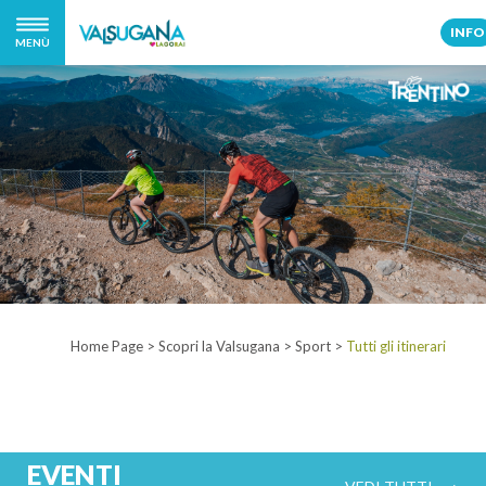
INFO
MENÙ
Home Page
>
Scopri la Valsugana
>
Sport
>
Tutti gli itinerari
EVENTI
VEDI TUTTI ⟶