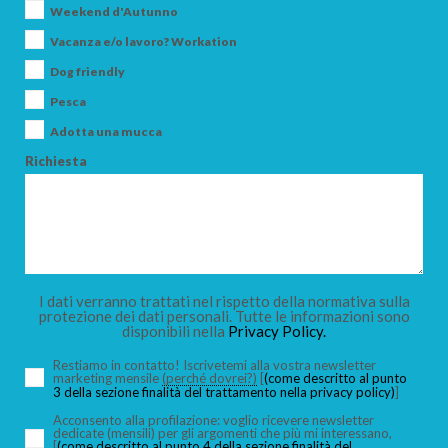
Weekend d'Autunno
Vacanza e/o lavoro? Workation
CERCA
Dog friendly
Pesca
Adotta una mucca
Richiesta
I dati verranno trattati nel rispetto della normativa sulla
protezione dei dati personali. Tutte le informazioni sono
disponibili nella
Privacy Policy.
Restiamo in contatto! Iscrivetemi alla vostra newsletter
marketing mensile
(perché dovrei?)
[
(come descritto al punto
3 della sezione finalità del trattamento nella privacy policy)
]
Acconsento alla profilazione: voglio ricevere newsletter
dedicate (mensili) per gli argomenti che più mi interessano,
[
(come descritto al punto 4 della sezione finalità del