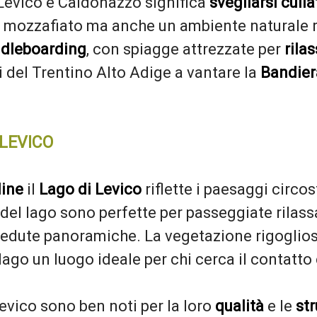
 Levico e Caldonazzo significa
svegliarsi cull
a mozzafiato ma anche un ambiente naturale r
ddleboarding
, con spiagge attrezzate per
rila
i del Trentino Alto Adige a vantare la
Bandier
 LEVICO
line
il
Lago di Levico
riflette i paesaggi circos
del lago sono perfette per passeggiate rilassa
edute panoramiche. La vegetazione rigogliosa 
go un luogo ideale per chi cerca il contatto 
Levico sono ben noti per la loro
qualità
e le
str