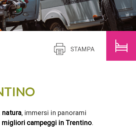
BAMBINI
CERCA
STAMPA
NTINO
a natura
, immersi in panorami
i
migliori campeggi in Trentino
.