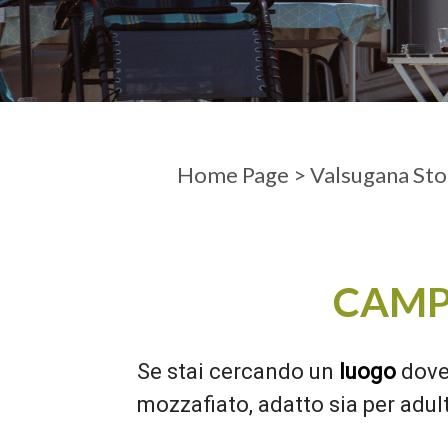
ARRIVO
PARTENZ
Home Page
>
Valsugana Stor
CAMP
Se stai cercando un
luogo
dove
mozzafiato, adatto sia per adult