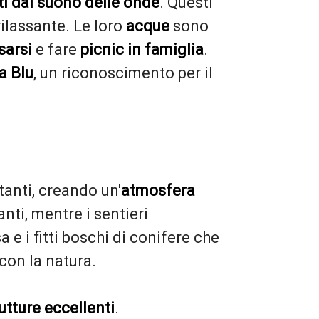
ati dal suono delle onde
. Questi
ilassante. Le loro
acque
sono
ssarsi
e fare
picnic in famiglia
.
a Blu
, un riconoscimento per il
tanti, creando un'
atmosfera
nti, mentre i sentieri
e i fitti boschi di conifere che
con la natura.
utture eccellenti
.