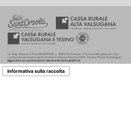
Isc. Reg. Imprese e P.Iva 02043090220 | ©2017 Azienda per il Turismo Valsugana soc. coop.
Creato con cura e amore da Archimede.Creativa | Powered DMS - Feratel Media Technologies
Aggiorna le tue preferenze di tracciamento della pubblicità
Informativa sulla raccolta