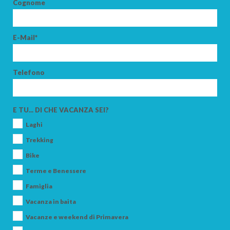
Cognome
E-Mail*
ADULTI
Telefono
BAMBINI
E TU... DI CHE VACANZA SEI?
Laghi
Trekking
Bike
CERCA
Terme e Benessere
Famiglia
Vacanza in baita
Vacanze e weekend di Primavera