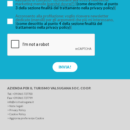
Restiamo in contatto! Iscrivetemi alla vostra newsletter
marketing mensile
(perché dovrei?)
[
(come descritto al punto
3 della sezione finalità del trattamento nella privacy policy)
]
Acconsento alla profilazione: voglio ricevere newsletter
dedicate (mensili) per gli argomenti che più mi interessano,
[
(come descritto al punto 4 della sezione finalità del
trattamento nella privacy policy)
]
INVIA!
AZIENDA PER IL TURISMO
VALSUGANA SOC. COOP.
Tel
.
+39 0461 727700
Fax
+39 0461 727799
info@visitvalsugana.it
>
Note legali
>
Privacy Policy
>
Cookie Policy
>
Aggiorna preferenze Cookie