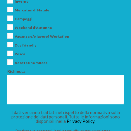
Inverno
Mercatini di Natale
Campeggi
Weekend d'Autunno
Vacanza e/o lavoro? Workation
Dog friendly
Pesca
Adotta una mucca
Richiesta
I dati verranno trattati nel rispetto della normativa sulla
protezione dei dati personali. Tutte le informazioni sono
disponibili nella
Privacy Policy.