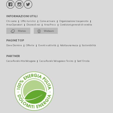
INFORMAZIONI UTILI
Chi siamo
Uffici turistici
Come arrivare
Organizzazione trasparente
Area Operatori
Dicono di noi
Area Press
Condizioni generali di vendita
Meteo
Webcam
PAGINE TOP
Dove Dormire
Offerte
Eventi e attività
Adotta una mucca
Sostenibilità
PARTNER
Cassa Rurale Alta Valsugana
Cassa Rurale Valsugana e Tesino
Sant'Orsola