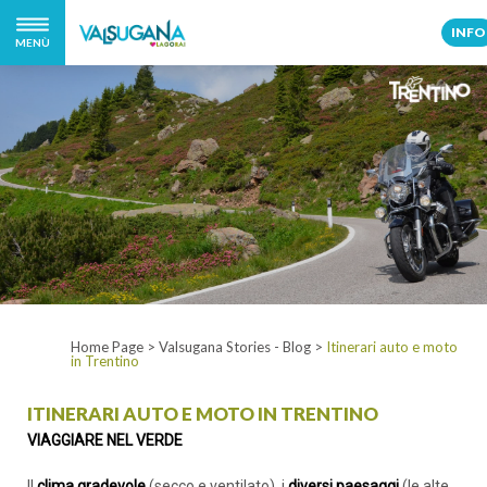
INFO
MENÙ
Home Page
>
Valsugana Stories - Blog
>
Itinerari auto e moto
in Trentino
ITINERARI AUTO E MOTO IN TRENTINO
VIAGGIARE NEL VERDE
Il
clima gradevole
(secco e ventilato), i
diversi paesaggi
(le alte