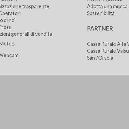
izzazione trasparente
Adotta una mucca
Operatori
Sostenibilità
 di noi
Press
PARTNER
ioni generali di vendita
Meteo
Cassa Rurale Alta 
Cassa Rurale Valsu
Webcam
Sant'Orsola