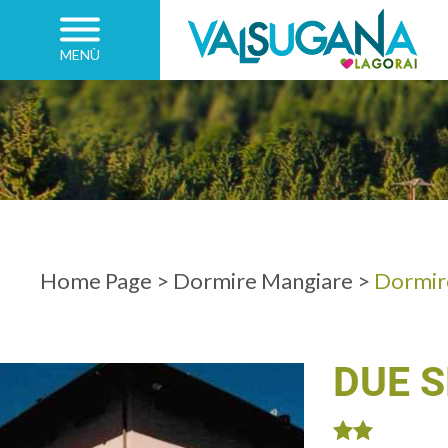
MENÙ
Home Page
>
Dormire Mangiare
>
Dormir
DUE 