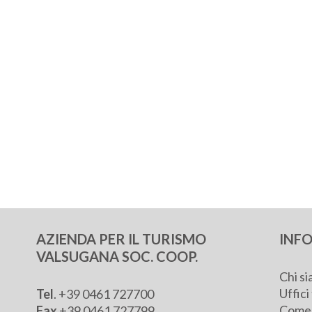
AZIENDA PER IL TURISMO
INFO
VALSUGANA SOC. COOP.
Chi s
Uffici 
Tel
.
+39 0461 727700
Come 
Fax
+39 0461 727799