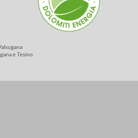
Valsugana
gana e Tesino