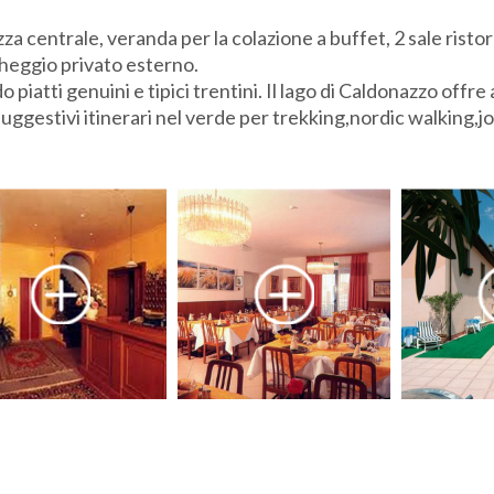
azza centrale, veranda per la colazione a buffet, 2 sale rist
heggio privato esterno.
iatti genuini e tipici trentini. Il lago di Caldonazzo offre 
suggestivi itinerari nel verde per trekking,nordic walking,jo