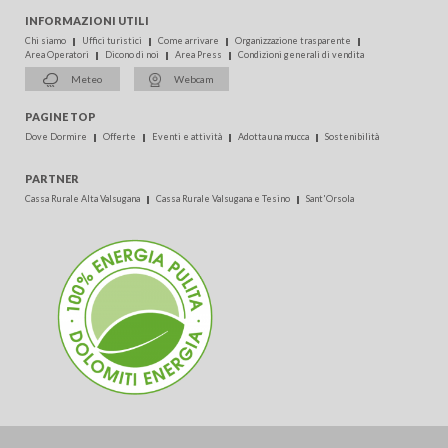
INFORMAZIONI UTILI
Chi siamo
Uffici turistici
Come arrivare
Organizzazione trasparente
Area Operatori
Dicono di noi
Area Press
Condizioni generali di vendita
Meteo
Webcam
PAGINE TOP
Dove Dormire
Offerte
Eventi e attività
Adotta una mucca
Sostenibilità
PARTNER
Cassa Rurale Alta Valsugana
Cassa Rurale Valsugana e Tesino
Sant'Orsola