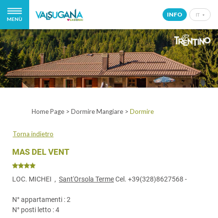
INFO
IT
MENÙ
IT
EN
DE
NL
Home Page
>
Dormire Mangiare
>
Dormire
Torna indietro
MAS DEL VENT
LOC. MICHEI ,
Sant'Orsola Terme
Cel.
+39(328)8627568
-
N° appartamenti : 2
N° posti letto : 4