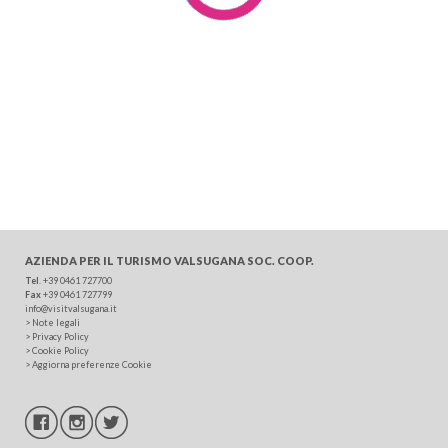
AZIENDA PER IL TURISMO
VALSUGANA SOC. COOP.
Tel
.
+39 0461 727700
Fax
+39 0461 727799
info@visitvalsugana.it
>
Note legali
>
Privacy Policy
>
Cookie Policy
>
Aggiorna preferenze Cookie