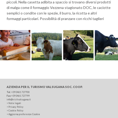
piccoli. Nella casetta adibita a spaccio si trovano diversi prodotti
di malga come il formaggio Vezzena stagionato DOC, le caciotte
semplici o condite con le spezie, il burro, la ricotta e altri
formaggi particolari. Possibilità di pranzare con ricchi taglieri
ARRIVO
PARTENZA
AZIENDA PER IL TURISMO
VALSUGANA SOC. COOP.
Tel
.
+39 0461 727700
ADULTI
Fax
+39 0461 727799
info@visitvalsugana.it
>
Note legali
>
Privacy Policy
>
Cookie Policy
BAMBINI
>
Aggiorna preferenze Cookie