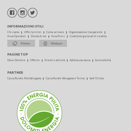
INFORMAZIONI UTILI
CERCA
Chi siamo
Uffici turistici
Come arrivare
Organizzazione trasparente
Area Operatori
Dicono di noi
Area Press
Condizioni generali di vendita
Meteo
Webcam
PAGINE TOP
Dove Dormire
Offerte
Eventi e attività
Adotta una mucca
Sostenibilità
PARTNER
Cassa Rurale Alta Valsugana
Cassa Rurale Valsugana e Tesino
Sant'Orsola