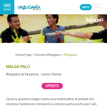
INFO
IT
MENÙ
IT
EN
DE
NL
Home Page
>
Dormire Mangiare
>
Mangiare
MALGA PALÙ
Altopiano di Vezzena
, Levico Terme
OFFERTE
Questa graziosa malga ospita una moltitudine di animali che
rendono l’ambiente stimolante e interessante anche per i più