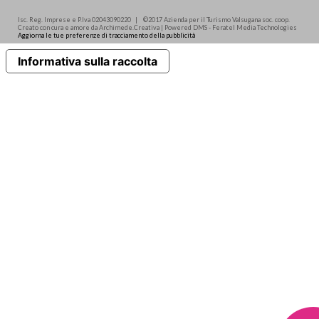
Isc. Reg. Imprese e P.Iva 02043090220 | ©2017 Azienda per il Turismo Valsugana soc. coop.
Creato con cura e amore da Archimede.Creativa | Powered DMS - Feratel Media Technologies
Aggiorna le tue preferenze di tracciamento della pubblicità
Informativa sulla raccolta