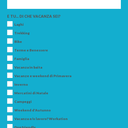
E TU... DI CHE VACANZA SEI?
Laghi
Trekking
Bike
Terme e Benessere
Famiglia
Vacanza in baita
Vacanze e weekend di Primavera
ARRIVO
Inverno
Mercatini di Natale
PARTENZA
Campeggi
Weekend d'Autunno
Vacanza e/o lavoro? Workation
Dog friendly