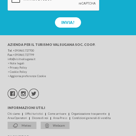
INVIA!
AZIENDA PER IL TURISMO
VALSUGANA SOC. COOP.
Tel
.
+39 0461 727700
Fax
+39 0461 727799
info@visitvalsugana.it
>
Note legali
>
Privacy Policy
>
Cookie Policy
>
Aggiorna preferenze Cookie
INFORMAZIONI UTILI
Chi siamo
Uffici turistici
Come arrivare
Organizzazione trasparente
Area Operatori
Dicono di noi
Area Press
Condizioni generali di vendita
Meteo
Webcam